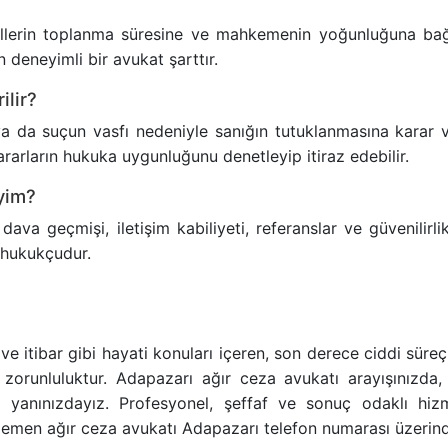
lillerin toplanma süresine ve mahkemenin yoğunluğuna bağl
n deneyimli bir avukat şarttır.
ilir?
ya da suçun vasfı nedeniyle sanığın tutuklanmasına karar ve
arların hukuka uygunluğunu denetleyip itiraz edebilir.
yim?
dava geçmişi, iletişim kabiliyeti, referanslar ve güvenilirl
n hukukçudur.
ve itibar gibi hayati konuları içeren, son derece ciddi süre
r zorunluluktur. Adapazarı ağır ceza avukatı arayışınızd
yanınızdayız. Profesyonel, şeffaf ve sonuç odaklı hizme
emen ağır ceza avukatı Adapazarı telefon numarası üzerinden