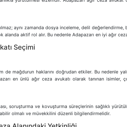
nlıkla yürütülmesi elzemdir. Adapazarı ağır ceza avukat 
lmaz; aynı zamanda dosya inceleme, delil değerlendirme, bil
k alanda aktif rol alır. Bu nedenle Adapazarı en iyi ağır cez
katı Seçimi
em de mağdurun haklarını doğrudan etkiler. Bu nedenle yal
pazarı en ünlü ağır ceza avukatı olarak tanınan isimler,
ması, soruşturma ve kovuşturma süreçlerinin sağlıklı yürütü
ilir olmalı ve müvekkilini düzenli bilgilendirmelidir.
za Alanındaki Yetkinliği