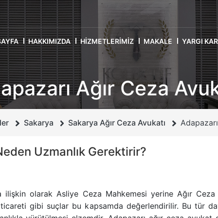
SAYFA
HAKKIMIZDA
HIZMETLERIMIZ
MAKALE
YARGI KA
apazarı Ağır Ceza Avuk
ler
Sakarya
Sakarya Ağır Ceza Avukatı
Adapazarı
Neden Uzmanlık Gerektirir?
ara ilişkin olarak Asliye Ceza Mahkemesi yerine Ağır Cez
ticareti gibi suçlar bu kapsamda değerlendirilir. Bu tür da