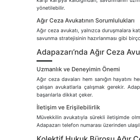
karşı karşıya kaldığından, savunmanın uzma
yönetilebilir.
Ağır Ceza Avukatının Sorumlulukları
Ağır ceza avukatı, yalnızca duruşmalara katı
savunma stratejisinin hazırlanması gibi birço
Adapazarı’nda Ağır Ceza Avu
Uzmanlık ve Deneyimin Önemi
Ağır ceza davaları hem sanığın hayatını h
çalışan avukatlarla çalışmak gerekir. Ada
başarılarla dikkat çeker.
İletişim ve Erişilebilirlik
Müvekkilin avukatıyla sürekli iletişimde ol
Adapazarı telefon numarası üzerinden ulaşılab
Kolektif Hukuk Bürosu Ağır Ce