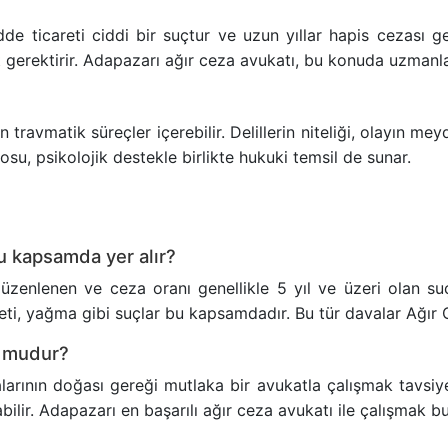
ticareti ciddi bir suçtur ve uzun yıllar hapis cezası gere
t gerektirir. Adapazarı ağır ceza avukatı, bu konuda uzmanla
vmatik süreçler içerebilir. Delillerin niteliği, olayın meyd
rosu, psikolojik destekle birlikte hukuki temsil de sunar.
bu kapsamda yer alır?
enlenen ve ceza oranı genellikle 5 yıl ve üzeri olan suç
icareti, yağma gibi suçlar bu kapsamdadır. Bu tür davalar Ağ
u mudur?
rının doğası gereği mutlaka bir avukatla çalışmak tavsiye 
ilir. Adapazarı en başarılı ağır ceza avukatı ile çalışmak bu