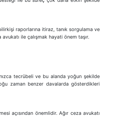
desteği ile bu süreç çok daha etkin şekilde
irkişi raporlarına itiraz, tanık sorgulama ve
a avukatı ile çalışmak hayati önem taşır.
nızca tecrübeli ve bu alanda yoğun şekilde
 çoğu zaman benzer davalarda gösterdikleri
lmesi açısından önemlidir. Ağır ceza avukatı