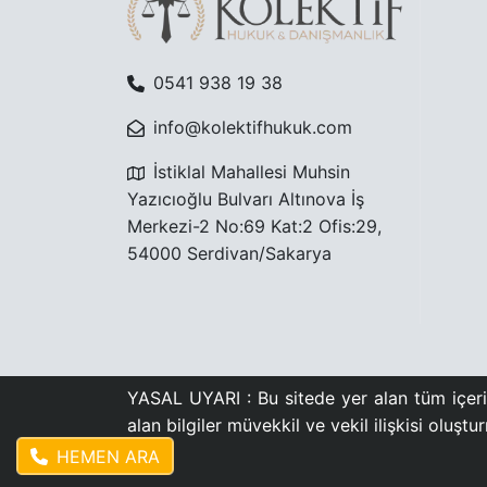
0541 938 19 38
info@kolektifhukuk.com
İstiklal Mahallesi Muhsin
Yazıcıoğlu Bulvarı Altınova İş
Merkezi-2 No:69 Kat:2 Ofis:29,
54000 Serdivan/Sakarya
YASAL UYARI : Bu sitede yer alan tüm içerik
alan bilgiler müvekkil ve vekil ilişkisi oluşt
HEMEN ARA