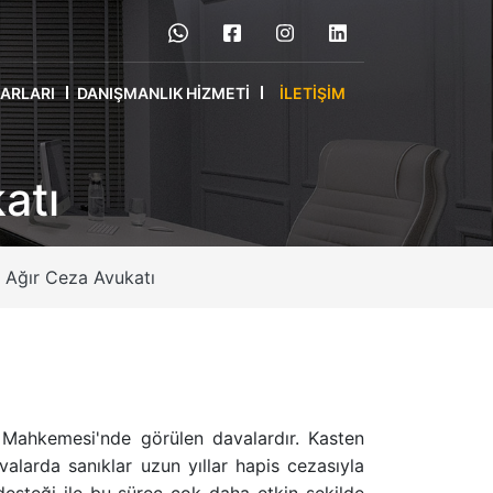
RARLARI
DANIŞMANLIK HIZMETI
İLETIŞIM
atı
 Ağır Ceza Avukatı
a Mahkemesi'nde görülen davalardır. Kasten
valarda sanıklar uzun yıllar hapis cezasıyla