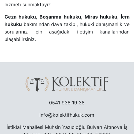
hizmeti sunmaktayız.
TRAFIK CEZASINA ITIRAZ SÜRECI
Ceza hukuku
,
Boşanma hukuku
,
Miras hukuku
,
İcra
hukuku
bakımından dava takibi, hukuki danışmanlık ve
TAŞINMAZ ALMAK SURETIYLE TÜRK VATANDAŞLIĞ
sorularınız için aşağıdaki iletişim kanallarından
ulaşabilirsiniz.
YARGILANMANIN YENILENMESI DAVASI
MURIS MUVAZAASI NEDENIYLE TAPU IPTAL VE TE
0541 938 19 38
info@kolektifhukuk.com
İstiklal Mahallesi Muhsin Yazıcıoğlu Bulvarı Altınova İş