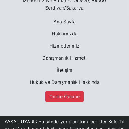
Merkezi-2 No:69 Kat:2 Ofis:29, 54000
Serdivan/Sakarya
Ana Sayfa
Hakkımızda
Hizmetlerimiz
Danışmanlık Hizmeti
İletişim
Hukuk ve Danışmanlık Hakkında
Online Ödeme
YASAL UYARI : Bu sitede yer alan tüm içerikler Kolektif
Hukuk'a ait olup izinsiz olarak kopyalanması yasaktır.