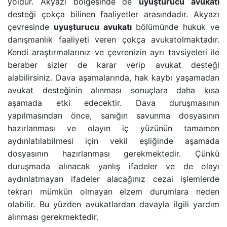
yoldur. Akyazı bölgesinde de
uyuşturucu avukatı
BANKA HESABINA KONULAN BLOKENIN KALDIRIL
desteği çokça bilinen faaliyetler arasındadır. Akyazı
çevresinde
uyuşturucu avukatı
bölümünde hukuk ve
danışmanlık faaliyeti veren çokça avukatolmaktadır.
GAYRIMENKUL AVUKATI
Kendi araştırmalarınız ve çevrenizin ayrı tavsiyeleri ile
beraber sizler de karar verip avukat desteği
HAKARET SUÇU
alabilirsiniz. Dava aşamalarında, hak kaybı yaşamadan
avukat desteğinin alınması sonuçlara daha kısa
İZALE-I ŞUYU DAVASI
aşamada etki edecektir. Dava duruşmasının
yapılmasından önce, sanığın savunma dosyasının
TAŞINMAZ SATIŞ VAADI SÖZLEŞMESI
hazırlanması ve olayın iç yüzünün tamamen
aydınlatılabilmesi için vekil eşliğinde aşamada
ECRIMISIL DAVASI
dosyasının hazırlanması gerekmektedir. Çünkü
duruşmada alınacak yanlış ifadeler ve de olayı
KASTEN YARALAMA SUÇU
aydınlatmayan ifadeler alacağınız cezai işlemlerde
tekrarı mümkün olmayan elzem durumlara neden
olabilir. Bu yüzden avukatlardan davayla ilgili yardım
UYUŞTURUCU TICARETI DAVASI
alınması gerekmektedir.