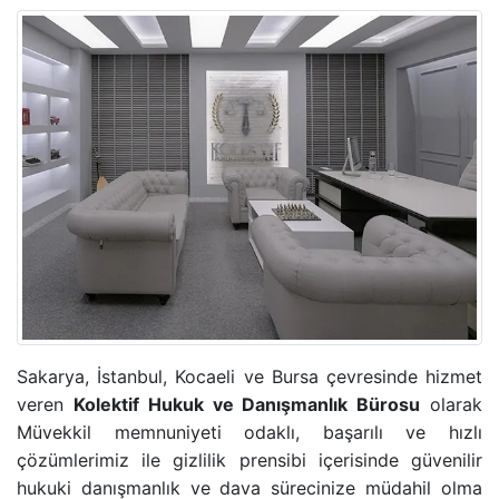
ADLI KONTROL TEDBIRI
HIRSIZLIK SUÇU
KONUT DOKUNULMAZLIĞININ IHLALI SUÇU
KOVUŞTURMAYA YER OLMADIĞINA DAIR KARAR
ÖZEL HAYATIN GIZLILIĞI SUÇU
CINSEL TACIZ SUÇU
TASARRUFUN IPTALI DAVASI
Sakarya, İstanbul, Kocaeli ve Bursa çevresinde hizmet
veren
Kolektif Hukuk ve Danışmanlık Bürosu
olarak
Müvekkil memnuniyeti odaklı, başarılı ve hızlı
YÜRÜTMENIN DURDURULMASI KARARI
çözümlerimiz ile gizlilik prensibi içerisinde güvenilir
hukuki danışmanlık ve dava sürecinize müdahil olma
HÜKMÜN AÇIKLANMASININ GERI BIRAKILMASI KA