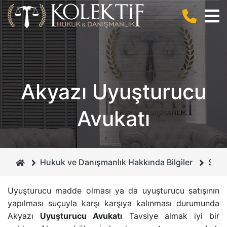
BIZ KIMIZ ?
CEZA HUKUKU
ANLAŞMALI BOŞANMA
KURUCUMUZ
BILIŞIM HUKUKU
BILIŞIM SUÇLARI
Akyazı Uyuşturucu
MIRAS HUKUKU
DOLANDIRICILIK SUÇU
Avukatı
GAYRIMENKUL HUKUKU
CEZA MAHKEMELERI
BOŞANMA VE AILE HUKUKU
İHTIYATI HACIZ
Hukuk ve Danışmanlık Hakkında Bilgiler
Saka
İCRA VE İFLAS HUKUKU
İSIM VE SOYISIM DEĞIŞIKLIĞI DAVASI
Uyuşturucu madde olması ya da uyuşturucu satışının
yapılması suçuyla karşı karşıya kalınması durumunda
BORÇLAR HUKUKU
ÇEKIŞMELI BOŞANMA DAVASI
Akyazı
Uyuşturucu Avukatı
Tavsiye almak iyi bir