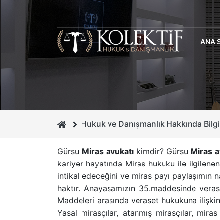
ANA 
Hukuk ve Danışmanlık Hakkında Bilgi
Gürsu
Miras avukatı
kimdir? Gürsu
Miras a
kariyer hayatında
Miras hukuku
ile ilgilenen
intikal edeceğini ve miras payı paylaşımın n
haktır. Anayasamızın 35.maddesinde veras
Maddeleri arasında veraset hukukuna ilişki
Yasal mirasçılar
,
atanmış mirasçılar
,
miras