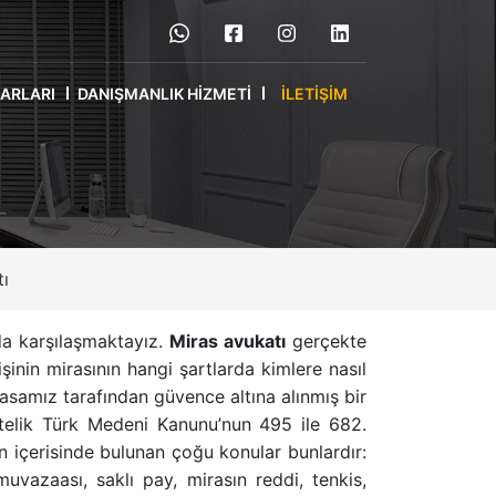
RARLARI
DANIŞMANLIK HIZMETI
İLETIŞIM
tı
da karşılaşmaktayız.
Miras avukatı
gerçekte
şinin mirasının hangi şartlarda kimlere nasıl
yasamız tarafından güvence altına alınmış bir
telik Türk Medeni Kanunu’nun 495 ile 682.
n
içerisinde bulunan çoğu konular bunlardır:
muvazaası
,
saklı pay
,
mirasın reddi
,
tenkis
,