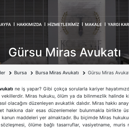
SAYFA
HAKKIMIZDA
HIZMETLERIMIZ
MAKALE
YARGI KA
Gürsu Miras Avukatı
ler
Bursa
Bursa Miras Avukatı
Gürsu Miras Avuka
vukatı
ne iş yapar? Gibi çokça sorularla kariyer hayatımız
 vekillerdir.
Miras hukuku
, ölüm ya da bilinmezlik halinde ki
asıl olacağını düzenleyen avukatlık dalıdır. Miras hakkı ana
et hakkına dair esas düzenlemeler bulunmakla birlikte üs
n kanun maddeleri yer almaktadır. Bu biçimde
Miras hukuku
 sözleşmesi
,
ölüme bağlı tasarruflar
,
vasiyetname
,
muris 