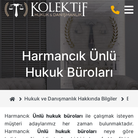
BIZ KIMIZ ?
CEZA HUKUKU
ANLAŞMALI BOŞANMA
KURUCUMUZ
BILIŞIM HUKUKU
BILIŞIM SUÇLARI
Harmancık Ünlü
MIRAS HUKUKU
DOLANDIRICILIK SUÇU
Hukuk Büroları
GAYRIMENKUL HUKUKU
CEZA MAHKEMELERI
BOŞANMA VE AILE HUKUKU
İHTIYATI HACIZ
Hukuk ve Danışmanlık Hakkında Bilgiler
Burs
İCRA VE İFLAS HUKUKU
İSIM VE SOYISIM DEĞIŞIKLIĞI DAVASI
Harmancık
Ünlü hukuk büroları
ile çalışmak isteyen
müşteri adaylarımız her zaman bulunmaktadır.
BORÇLAR HUKUKU
ÇEKIŞMELI BOŞANMA DAVASI
Harmancık
Ünlü hukuk büroları
neye göre