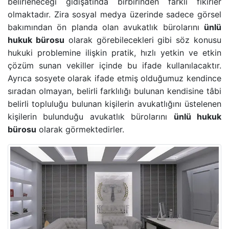
belirleneceği gidişatında birbirinden farklı fikirler
BANKA HESABINA KONULAN BLOKENIN KALDIRIL
olmaktadır. Zira sosyal medya üzerinde sadece görsel
bakımından ön planda olan avukatlık bürolarını
ünlü
hukuk bürosu
olarak görebilecekleri gibi söz konusu
GAYRIMENKUL AVUKATI
hukuki problemine ilişkin pratik, hızlı yetkin ve etkin
çözüm sunan vekiller içinde bu ifade kullanılacaktır.
HAKARET SUÇU
Ayrıca sosyete olarak ifade etmiş olduğumuz kendince
sıradan olmayan, belirli farklılığı bulunan kendisine tâbi
İZALE-I ŞUYU DAVASI
belirli topluluğu bulunan kişilerin avukatlığını üstelenen
kişilerin bulunduğu avukatlık bürolarını
ünlü hukuk
TAŞINMAZ SATIŞ VAADI SÖZLEŞMESI
bürosu
olarak görmektedirler.
ECRIMISIL DAVASI
KASTEN YARALAMA SUÇU
UYUŞTURUCU TICARETI DAVASI