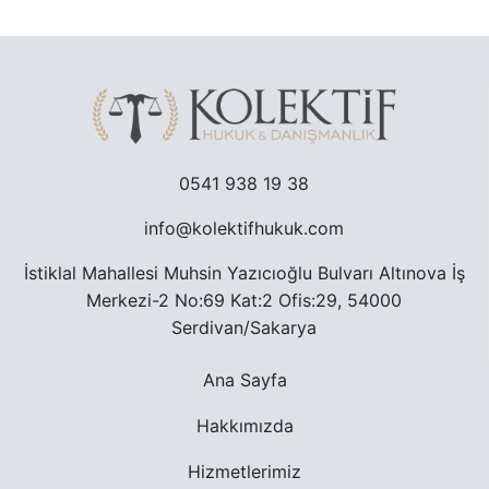
TRAFIK CEZASINA ITIRAZ SÜRECI
TAŞINMAZ ALMAK SURETIYLE TÜRK VATANDAŞLIĞ
YARGILANMANIN YENILENMESI DAVASI
0541 938 19 38
info@kolektifhukuk.com
MURIS MUVAZAASI NEDENIYLE TAPU IPTAL VE TE
İstiklal Mahallesi Muhsin Yazıcıoğlu Bulvarı Altınova İş
Merkezi-2 No:69 Kat:2 Ofis:29, 54000
Serdivan/Sakarya
Ana Sayfa
Hakkımızda
Hizmetlerimiz