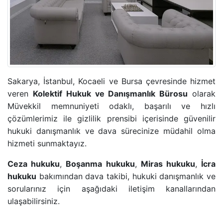
ADLI KONTROL TEDBIRI
HIRSIZLIK SUÇU
KONUT DOKUNULMAZLIĞININ IHLALI SUÇU
Sakarya, İstanbul, Kocaeli ve Bursa çevresinde hizmet
KOVUŞTURMAYA YER OLMADIĞINA DAIR KARAR
veren
Kolektif Hukuk ve Danışmanlık Bürosu
olarak
Müvekkil memnuniyeti odaklı, başarılı ve hızlı
ÖZEL HAYATIN GIZLILIĞI SUÇU
çözümlerimiz ile gizlilik prensibi içerisinde güvenilir
hukuki danışmanlık ve dava sürecinize müdahil olma
CINSEL TACIZ SUÇU
hizmeti sunmaktayız.
Ceza hukuku
,
Boşanma hukuku
,
Miras hukuku
,
İcra
TASARRUFUN IPTALI DAVASI
hukuku
bakımından dava takibi, hukuki danışmanlık ve
sorularınız için aşağıdaki iletişim kanallarından
YÜRÜTMENIN DURDURULMASI KARARI
ulaşabilirsiniz.
HÜKMÜN AÇIKLANMASININ GERI BIRAKILMASI KA