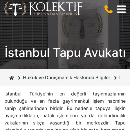
BIZ KIMIZ ?
CEZA HUKUKU
ANLAŞMALI BOŞANMA
KURUCUMUZ
BILIŞIM HUKUKU
BILIŞIM SUÇLARI
İstanbul Tapu Avukatı
MIRAS HUKUKU
DOLANDIRICILIK SUÇU
GAYRIMENKUL HUKUKU
CEZA MAHKEMELERI
Hukuk ve Danışmanlık Hakkında Bilgiler
İsta
BOŞANMA VE AILE HUKUKU
İHTIYATI HACIZ
İstanbul, Türkiye'nin en değerli taşınmazlarının
bulunduğu ve en fazla gayrimenkul işlem hacmine
İCRA VE İFLAS HUKUKU
İSIM VE SOYISIM DEĞIŞIKLIĞI DAVASI
sahip şehirlerinden biridir. Bu nedenle tapuya ilişkin
uyuşmazlıkların, hatalı işlemlerin ya da dolandırıcılık
BORÇLAR HUKUKU
ÇEKIŞMELI BOŞANMA DAVASI
vakalarının sıkça yaşandığı bir merkezdir. Tapu