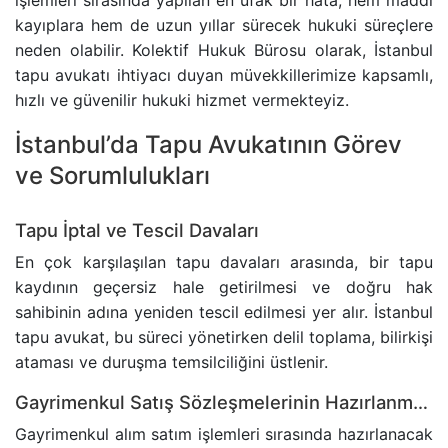
işlemleri sırasında yapılan en ufak bir hata, hem maddi
kayıplara hem de uzun yıllar sürecek hukuki süreçlere
BANKA HESABINA KONULAN BLOKENIN KALDIRIL
neden olabilir. Kolektif Hukuk Bürosu olarak, İstanbul
tapu avukatı ihtiyacı duyan müvekkillerimize kapsamlı,
GAYRIMENKUL AVUKATI
hızlı ve güvenilir hukuki hizmet vermekteyiz.
HAKARET SUÇU
İstanbul’da Tapu Avukatının Görev
ve Sorumlulukları
İZALE-I ŞUYU DAVASI
Tapu İptal ve Tescil Davaları
TAŞINMAZ SATIŞ VAADI SÖZLEŞMESI
En çok karşılaşılan tapu davaları arasında, bir tapu
kaydının geçersiz hale getirilmesi ve doğru hak
ECRIMISIL DAVASI
sahibinin adına yeniden tescil edilmesi yer alır. İstanbul
tapu avukat, bu süreci yönetirken delil toplama, bilirkişi
KASTEN YARALAMA SUÇU
ataması ve duruşma temsilciliğini üstlenir.
Gayrimenkul Satış Sözleşmelerinin Hazırlanması
UYUŞTURUCU TICARETI DAVASI
Gayrimenkul alım satım işlemleri sırasında hazırlanacak