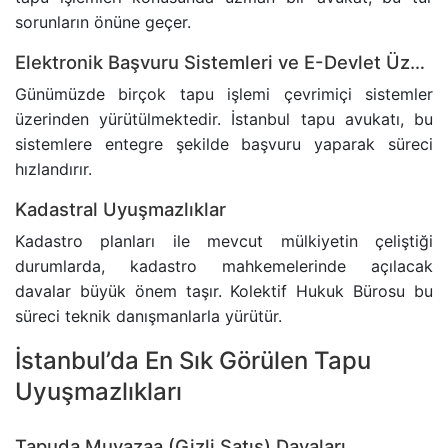
sorunların önüne geçer.
TRAFIK CEZASINA ITIRAZ SÜRECI
Elektronik Başvuru Sistemleri ve E-Devlet Üzerinden İşlemler
Günümüzde birçok tapu işlemi çevrimiçi sistemler
TAŞINMAZ ALMAK SURETIYLE TÜRK VATANDAŞLIĞ
üzerinden yürütülmektedir. İstanbul tapu avukatı, bu
sistemlere entegre şekilde başvuru yaparak süreci
YARGILANMANIN YENILENMESI DAVASI
hızlandırır.
Kadastral Uyuşmazlıklar
MURIS MUVAZAASI NEDENIYLE TAPU IPTAL VE TE
Kadastro planları ile mevcut mülkiyetin çeliştiği
durumlarda, kadastro mahkemelerinde açılacak
davalar büyük önem taşır. Kolektif Hukuk Bürosu bu
süreci teknik danışmanlarla yürütür.
İstanbul’da En Sık Görülen Tapu
Uyuşmazlıkları
Tapuda Muvazaa (Gizli Satış) Davaları