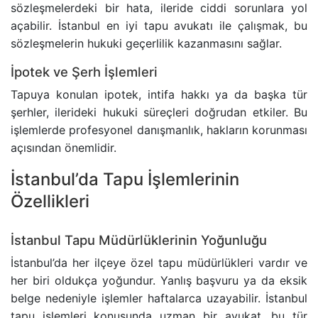
ADLI KONTROL TEDBIRI
sözleşmelerdeki bir hata, ileride ciddi sorunlara yol
açabilir. İstanbul en iyi tapu avukatı ile çalışmak, bu
sözleşmelerin hukuki geçerlilik kazanmasını sağlar.
HIRSIZLIK SUÇU
İpotek ve Şerh İşlemleri
KONUT DOKUNULMAZLIĞININ IHLALI SUÇU
Tapuya konulan ipotek, intifa hakkı ya da başka tür
şerhler, ilerideki hukuki süreçleri doğrudan etkiler. Bu
KOVUŞTURMAYA YER OLMADIĞINA DAIR KARAR
işlemlerde profesyonel danışmanlık, hakların korunması
açısından önemlidir.
ÖZEL HAYATIN GIZLILIĞI SUÇU
İstanbul’da Tapu İşlemlerinin
Özellikleri
CINSEL TACIZ SUÇU
TASARRUFUN IPTALI DAVASI
İstanbul Tapu Müdürlüklerinin Yoğunluğu
İstanbul’da her ilçeye özel tapu müdürlükleri vardır ve
YÜRÜTMENIN DURDURULMASI KARARI
her biri oldukça yoğundur. Yanlış başvuru ya da eksik
belge nedeniyle işlemler haftalarca uzayabilir. İstanbul
HÜKMÜN AÇIKLANMASININ GERI BIRAKILMASI KA
tapu işlemleri konusunda uzman bir avukat, bu tür