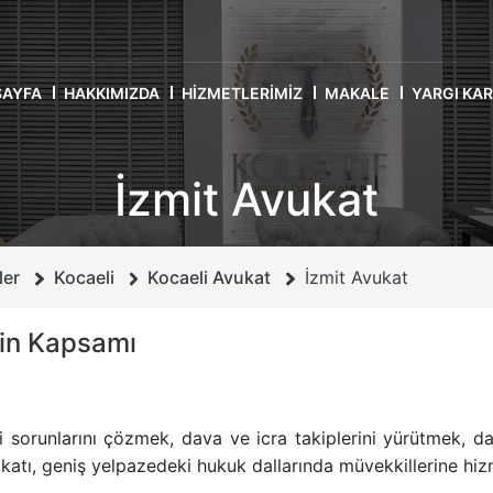
SAYFA
HAKKIMIZDA
HIZMETLERIMIZ
MAKALE
YARGI KA
İzmit Avukat
ler
Kocaeli
Kocaeli Avukat
İzmit Avukat
nin Kapsamı
ki sorunlarını çözmek, dava ve icra takiplerini yürütmek, d
ukatı, geniş yelpazedeki hukuk dallarında müvekkillerine hiz