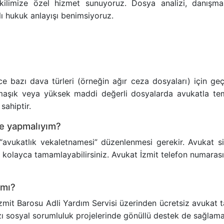
ilimize özel hizmet sunuyoruz. Dosya analizi, danışman
lı hukuk anlayışı benimsiyoruz.
 bazı dava türleri (örneğin ağır ceza dosyaları) için ge
armaşık veya yüksek maddi değerli dosyalarda avukatla temsi
sahiptir.
ne yapmalıyım?
avukatlık vekaletnamesi” düzenlenmesi gerekir. Avukat siz
mi kolayca tamamlayabilirsiniz. Avukat İzmit telefon numara
 mı?
İzmit Barosu Adli Yardım Servisi üzerinden ücretsiz avukat t
azı sosyal sorumluluk projelerinde gönüllü destek de sağlama