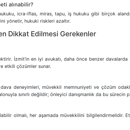
ti alınabilir?
hukuku, icra-iflas, miras, tapu, iş hukuku gibi birçok alan
 yönetir, hukuki riskleri azaltır.
ken Dikkat Edilmesi Gerekenler
tirir. İzmit’in en iyi avukatı, daha önce benzer davalarda 
e etkili çözümler sunar.
ş dava deneyimleri, müvekkil memnuniyeti ve çözüm odaklı y
onuyla sınırlı değildir; önleyici danışmanlık da bu sürecin p
labilir olmalı, her aşamada müvekkilini bilgilendirmelidir. Et