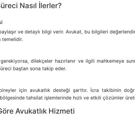
reci Nasıl İlerler?
i
ylaşır ve detaylı bilgi verir. Avukat, bu bilgileri değerlend
 temelidir.
erekiyorsa, dilekçeler hazırlanır ve ilgili mahkemeye sun
süreci baştan sona takip eder.
bireyler için avukatlık desteği şarttır. İcra takibinin doğ
ölgesinde tahsilat işlemlerinde hızlı ve etkili çözümler üreti
Göre Avukatlık Hizmeti