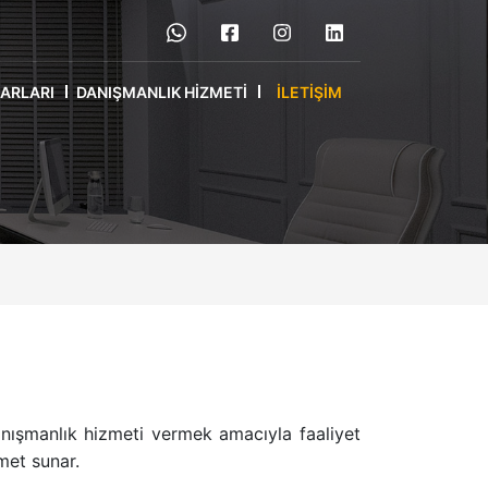
RARLARI
DANIŞMANLIK HIZMETI
İLETIŞIM
anışmanlık hizmeti vermek amacıyla faaliyet
met sunar.