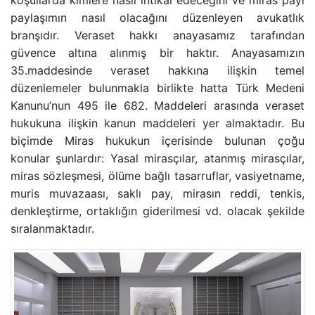
koşullarda kimlere nasıl intikal edeceğini ve miras payı
paylaşımın nasıl olacağını düzenleyen avukatlık
BANKA HESABINA KONULAN BLOKENIN KALDIRIL
branşıdır. Veraset hakkı anayasamız tarafından
güvence altına alınmış bir haktır. Anayasamızın
GAYRIMENKUL AVUKATI
35.maddesinde veraset hakkına ilişkin temel
düzenlemeler bulunmakla birlikte hatta Türk Medeni
HAKARET SUÇU
Kanunu’nun 495 ile 682. Maddeleri arasında veraset
hukukuna ilişkin kanun maddeleri yer almaktadır. Bu
İZALE-I ŞUYU DAVASI
biçimde
Miras hukukun
içerisinde bulunan çoğu
konular şunlardır:
Yasal mirasçılar
,
atanmış mirasçılar
,
TAŞINMAZ SATIŞ VAADI SÖZLEŞMESI
miras sözleşmesi
,
ölüme bağlı tasarruflar
,
vasiyetname
,
muris muvazaası
,
saklı pay
,
mirasın reddi
,
tenkis
,
ECRIMISIL DAVASI
denkleştirme
,
ortaklığın giderilmesi
vd. olacak şekilde
sıralanmaktadır.
KASTEN YARALAMA SUÇU
UYUŞTURUCU TICARETI DAVASI