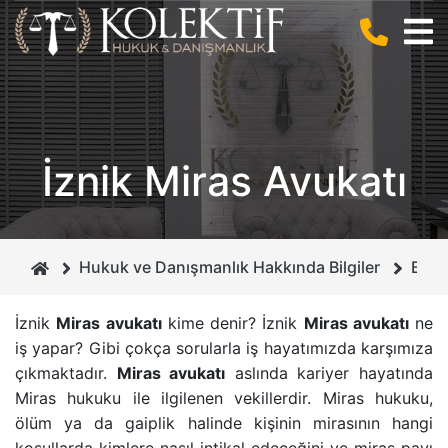
BIZ KIMIZ ?
CEZA HUKUKU
ANLAŞMALI BOŞANMA
KURUCUMUZ
BILIŞIM HUKUKU
BILIŞIM SUÇLARI
İznik Miras Avukatı
MIRAS HUKUKU
DOLANDIRICILIK SUÇU
GAYRIMENKUL HUKUKU
CEZA MAHKEMELERI
Hukuk ve Danışmanlık Hakkında Bilgiler
Burs
BOŞANMA VE AILE HUKUKU
İHTIYATI HACIZ
İznik
Miras avukatı
kime denir? İznik
Miras avukatı
ne
iş yapar? Gibi çokça sorularla iş hayatımızda karşımıza
İCRA VE İFLAS HUKUKU
İSIM VE SOYISIM DEĞIŞIKLIĞI DAVASI
çıkmaktadır.
Miras avukatı
aslında kariyer hayatında
Miras hukuku
ile ilgilenen vekillerdir.
Miras hukuku
,
BORÇLAR HUKUKU
ÇEKIŞMELI BOŞANMA DAVASI
ölüm ya da gaiplik halinde kişinin mirasının hangi