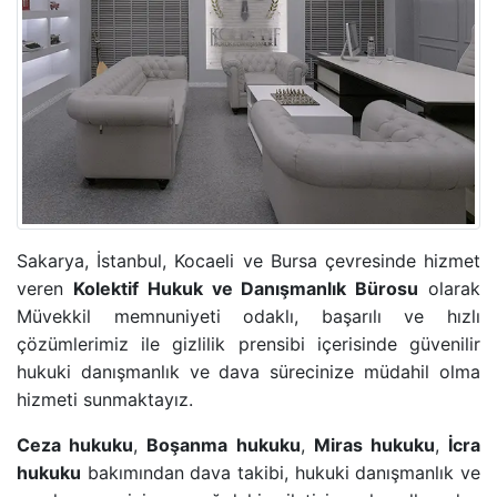
ADLI KONTROL TEDBIRI
HIRSIZLIK SUÇU
KONUT DOKUNULMAZLIĞININ IHLALI SUÇU
KOVUŞTURMAYA YER OLMADIĞINA DAIR KARAR
ÖZEL HAYATIN GIZLILIĞI SUÇU
Sakarya, İstanbul, Kocaeli ve Bursa çevresinde hizmet
veren
Kolektif Hukuk ve Danışmanlık Bürosu
olarak
CINSEL TACIZ SUÇU
Müvekkil memnuniyeti odaklı, başarılı ve hızlı
çözümlerimiz ile gizlilik prensibi içerisinde güvenilir
hukuki danışmanlık ve dava sürecinize müdahil olma
TASARRUFUN IPTALI DAVASI
hizmeti sunmaktayız.
YÜRÜTMENIN DURDURULMASI KARARI
Ceza hukuku
,
Boşanma hukuku
,
Miras hukuku
,
İcra
hukuku
bakımından dava takibi, hukuki danışmanlık ve
HÜKMÜN AÇIKLANMASININ GERI BIRAKILMASI KA