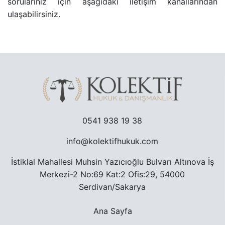
sorularınız için aşağıdaki iletişim kanallarından
ulaşabilirsiniz.
TRAFIK CEZASINA ITIRAZ SÜRECI
TAŞINMAZ ALMAK SURETIYLE TÜRK VATANDAŞLIĞ
YARGILANMANIN YENILENMESI DAVASI
MURIS MUVAZAASI NEDENIYLE TAPU IPTAL VE TE
0541 938 19 38
info@kolektifhukuk.com
İstiklal Mahallesi Muhsin Yazıcıoğlu Bulvarı Altınova İş
Merkezi-2 No:69 Kat:2 Ofis:29, 54000
Serdivan/Sakarya
Ana Sayfa