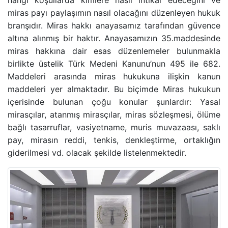
hangi koşullarda kimlere nasıl intikal edeceğini ve
miras payı paylaşımın nasıl olacağını düzenleyen hukuk
BANKA HESABINA KONULAN BLOKENIN KALDIRIL
branşıdır. Miras hakkı anayasamız tarafından güvence
altına alınmış bir haktır. Anayasamızın 35.maddesinde
GAYRIMENKUL AVUKATI
miras hakkına dair esas düzenlemeler bulunmakla
birlikte üstelik Türk Medeni Kanunu’nun 495 ile 682.
HAKARET SUÇU
Maddeleri arasında miras hukukuna ilişkin kanun
maddeleri yer almaktadır. Bu biçimde
Miras hukukun
İZALE-I ŞUYU DAVASI
içerisinde bulunan çoğu konular şunlardır:
Yasal
mirasçılar
,
atanmış mirasçılar
,
miras sözleşmesi
,
ölüme
TAŞINMAZ SATIŞ VAADI SÖZLEŞMESI
bağlı tasarruflar
,
vasiyetname
,
muris muvazaası
,
saklı
pay
,
mirasın reddi
,
tenkis
,
denkleştirme
,
ortaklığın
ECRIMISIL DAVASI
giderilmesi
vd. olacak şekilde listelenmektedir.
KASTEN YARALAMA SUÇU
UYUŞTURUCU TICARETI DAVASI