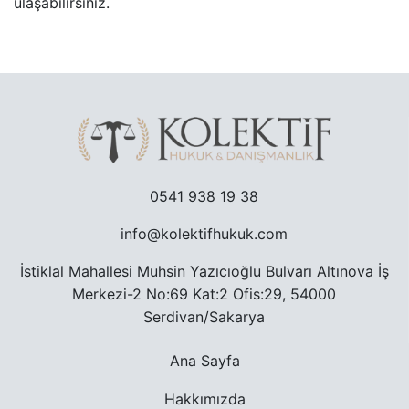
ulaşabilirsiniz.
TRAFIK CEZASINA ITIRAZ SÜRECI
TAŞINMAZ ALMAK SURETIYLE TÜRK VATANDAŞLIĞ
YARGILANMANIN YENILENMESI DAVASI
MURIS MUVAZAASI NEDENIYLE TAPU IPTAL VE TE
0541 938 19 38
info@kolektifhukuk.com
İstiklal Mahallesi Muhsin Yazıcıoğlu Bulvarı Altınova İş
Merkezi-2 No:69 Kat:2 Ofis:29, 54000
Serdivan/Sakarya
Ana Sayfa
Hakkımızda