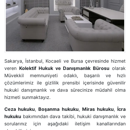
ADLI KONTROL TEDBIRI
HIRSIZLIK SUÇU
KONUT DOKUNULMAZLIĞININ IHLALI SUÇU
KOVUŞTURMAYA YER OLMADIĞINA DAIR KARAR
Sakarya, İstanbul, Kocaeli ve Bursa çevresinde hizmet
ÖZEL HAYATIN GIZLILIĞI SUÇU
veren
Kolektif Hukuk ve Danışmanlık Bürosu
olarak
Müvekkil memnuniyeti odaklı, başarılı ve hızlı
CINSEL TACIZ SUÇU
çözümlerimiz ile gizlilik prensibi içerisinde güvenilir
hukuki danışmanlık ve dava sürecinize müdahil olma
hizmeti sunmaktayız.
TASARRUFUN IPTALI DAVASI
Ceza hukuku
,
Boşanma hukuku
,
Miras hukuku
,
İcra
YÜRÜTMENIN DURDURULMASI KARARI
hukuku
bakımından dava takibi, hukuki danışmanlık ve
sorularınız için aşağıdaki iletişim kanallarından
HÜKMÜN AÇIKLANMASININ GERI BIRAKILMASI KA