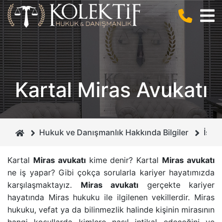
BIZ KIMIZ ?
CEZA HUKUKU
ANLAŞMALI BOŞANMA
KURUCUMUZ
BILIŞIM HUKUKU
BILIŞIM SUÇLARI
Kartal Miras Avukatı
MIRAS HUKUKU
DOLANDIRICILIK SUÇU
GAYRIMENKUL HUKUKU
CEZA MAHKEMELERI
Hukuk ve Danışmanlık Hakkında Bilgiler
İsta
BOŞANMA VE AILE HUKUKU
İHTIYATI HACIZ
Kartal
Miras avukatı
kime denir? Kartal
Miras avukatı
ne iş yapar? Gibi çokça sorularla kariyer hayatımızda
İCRA VE İFLAS HUKUKU
İSIM VE SOYISIM DEĞIŞIKLIĞI DAVASI
karşılaşmaktayız.
Miras avukatı
gerçekte kariyer
hayatında
Miras hukuku
ile ilgilenen vekillerdir.
Miras
BORÇLAR HUKUKU
ÇEKIŞMELI BOŞANMA DAVASI
hukuku
, vefat ya da bilinmezlik halinde kişinin mirasının