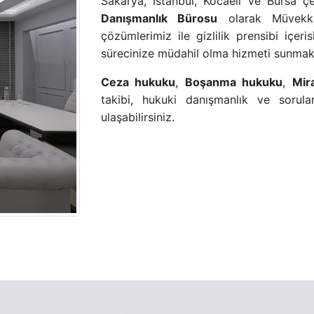
Sakarya, İstanbul, Kocaeli ve Bursa 
Danışmanlık Bürosu
olarak Müvekkil
çözümlerimiz ile gizlilik prensibi içer
sürecinize müdahil olma hizmeti sunmak
Ceza hukuku
,
Boşanma hukuku
,
Mir
takibi, hukuki danışmanlık ve sorular
ulaşabilirsiniz.