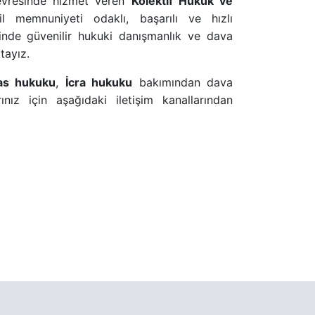
çevresinde hizmet veren
Kolektif Hukuk ve
 memnuniyeti odaklı, başarılı ve hızlı
isinde güvenilir hukuki danışmanlık ve dava
tayız.
as hukuku
,
İcra hukuku
bakımından dava
ınız için aşağıdaki iletişim kanallarından