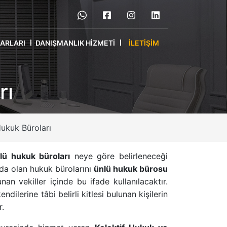
RARLARI
DANIŞMANLIK HIZMETI
İLETIŞIM
rı
Hukuk Büroları
lü hukuk büroları
neye göre belirleneceği
da olan hukuk bürolarını
ünlü hukuk bürosu
an vekiller içinde bu ifade kullanılacaktır.
ilerine tâbi belirli kitlesi bulunan kişilerin
r.