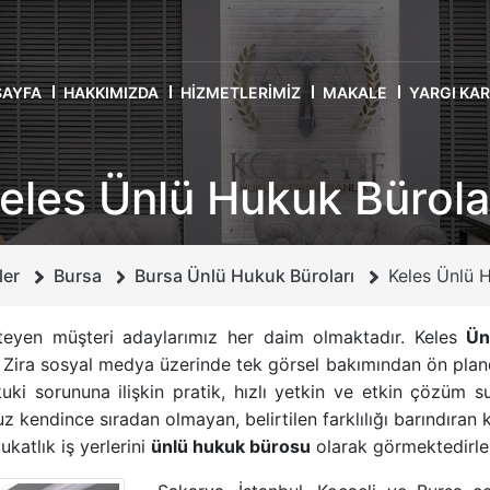
SAYFA
HAKKIMIZDA
HIZMETLERIMIZ
MAKALE
YARGI KA
eles Ünlü Hukuk Bürola
ler
Bursa
Bursa Ünlü Hukuk Büroları
Keles Ünlü 
teyen müşteri adaylarımız her daim olmaktadır. Keles
Ün
r. Zira sosyal medya üzerinde tek görsel bakımından ön plan
ki sorununa ilişkin pratik, hızlı yetkin ve etkin çözüm sun
kendince sıradan olmayan, belirtilen farklılığı barındıran kend
ukatlık iş yerlerini
ünlü hukuk bürosu
olarak görmektedirle