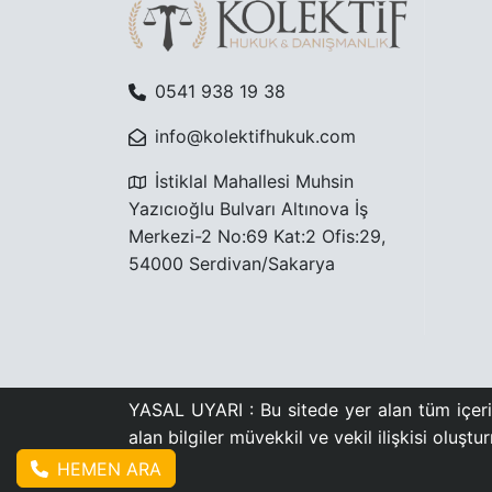
0541 938 19 38
info@kolektifhukuk.com
İstiklal Mahallesi Muhsin
Yazıcıoğlu Bulvarı Altınova İş
Merkezi-2 No:69 Kat:2 Ofis:29,
54000 Serdivan/Sakarya
YASAL UYARI : Bu sitede yer alan tüm içerik
alan bilgiler müvekkil ve vekil ilişkisi oluşt
HEMEN ARA