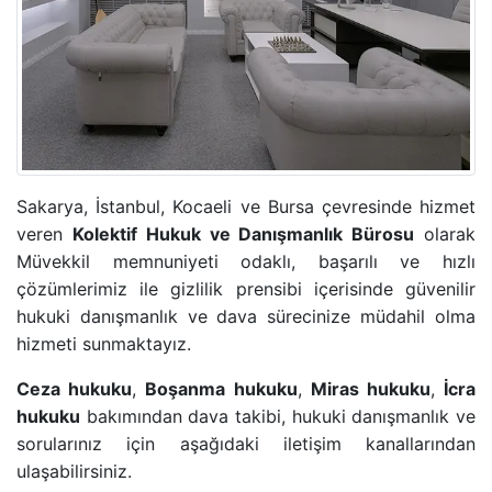
TRAFIK CEZASINA ITIRAZ SÜRECI
TAŞINMAZ ALMAK SURETIYLE TÜRK VATANDAŞLIĞ
YARGILANMANIN YENILENMESI DAVASI
Sakarya, İstanbul, Kocaeli ve Bursa çevresinde hizmet
MURIS MUVAZAASI NEDENIYLE TAPU IPTAL VE TE
veren
Kolektif Hukuk ve Danışmanlık Bürosu
olarak
Müvekkil memnuniyeti odaklı, başarılı ve hızlı
çözümlerimiz ile gizlilik prensibi içerisinde güvenilir
hukuki danışmanlık ve dava sürecinize müdahil olma
hizmeti sunmaktayız.
Ceza hukuku
,
Boşanma hukuku
,
Miras hukuku
,
İcra
hukuku
bakımından dava takibi, hukuki danışmanlık ve
sorularınız için aşağıdaki iletişim kanallarından
ulaşabilirsiniz.