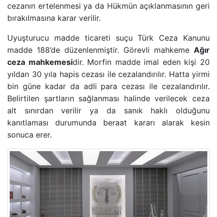
ADLI KONTROL TEDBIRI
cezanın ertelenmesi ya da Hükmün açıklanmasının geri
bırakılmasına karar verilir.
HIRSIZLIK SUÇU
Uyuşturucu madde ticareti suçu
Türk Ceza Kanunu
madde 188’de
düzenlenmiştir. Görevli mahkeme
Ağır
KONUT DOKUNULMAZLIĞININ IHLALI SUÇU
ceza mahkemesi
dir. Morfin madde imal eden kişi
20
yıldan 30 yıla hapis cezası
ile cezalandırılır. Hatta yirmi
KOVUŞTURMAYA YER OLMADIĞINA DAIR KARAR
bin güne kadar da adli para cezası ile cezalandırılır.
Belirtilen şartların sağlanması halinde verilecek ceza
ÖZEL HAYATIN GIZLILIĞI SUÇU
alt sınırdan verilir ya da sanık haklı olduğunu
kanıtlaması durumunda beraat kararı alarak kesin
sonuca erer.
CINSEL TACIZ SUÇU
TASARRUFUN IPTALI DAVASI
YÜRÜTMENIN DURDURULMASI KARARI
HÜKMÜN AÇIKLANMASININ GERI BIRAKILMASI KA