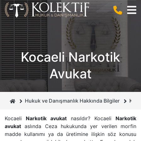
BIZ KIMIZ ?
CEZA HUKUKU
ANLAŞMALI BOŞANMA
KURUCUMUZ
BILIŞIM HUKUKU
BILIŞIM SUÇLARI
Kocaeli Narkotik
MIRAS HUKUKU
DOLANDIRICILIK SUÇU
Avukat
GAYRIMENKUL HUKUKU
CEZA MAHKEMELERI
BOŞANMA VE AILE HUKUKU
İHTIYATI HACIZ
Hukuk ve Danışmanlık Hakkında Bilgiler
Koca
İCRA VE İFLAS HUKUKU
İSIM VE SOYISIM DEĞIŞIKLIĞI DAVASI
Kocaeli
Narkotik avukat
nasıldır? Kocaeli
Narkotik
avukat
aslında
Ceza hukuku
nda yer verilen morfin
BORÇLAR HUKUKU
ÇEKIŞMELI BOŞANMA DAVASI
madde kullanımı ya da üretimine ilişkin söz konusu