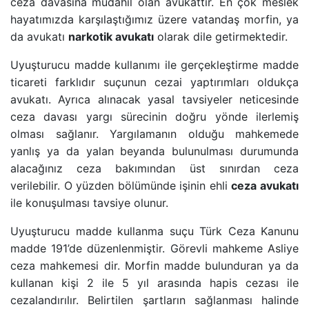
ceza davasına müdahil olan avukattır. En çok meslek
BANKA HESABINA KONULAN BLOKENIN KALDIRIL
hayatımızda karşılaştığımız üzere vatandaş morfin, ya
da avukatı
narkotik avukatı
olarak dile getirmektedir.
GAYRIMENKUL AVUKATI
Uyuşturucu madde kullanımı ile gerçekleştirme madde
ticareti farklıdır suçunun cezai yaptırımları oldukça
HAKARET SUÇU
avukatı. Ayrıca alınacak yasal tavsiyeler neticesinde
ceza davası yargı süreci
nin doğru yönde ilerlemiş
İZALE-I ŞUYU DAVASI
olması sağlanır. Yargılamanın olduğu mahkemede
yanlış ya da yalan beyanda bulunulması durumunda
TAŞINMAZ SATIŞ VAADI SÖZLEŞMESI
alacağınız ceza bakımından üst sınırdan ceza
verilebilir. O yüzden bölümünde işinin ehli
ceza avukatı
ile konuşulması tavsiye olunur.
ECRIMISIL DAVASI
Uyuşturucu madde kullanma suçu
Türk Ceza Kanunu
KASTEN YARALAMA SUÇU
madde 191’de
düzenlenmiştir. Görevli
mahkeme Asliye
ceza mahkemesi
dir. Morfin madde bulunduran ya da
UYUŞTURUCU TICARETI DAVASI
kullanan kişi
2 ile 5 yıl arasında hapis cezası
ile
cezalandırılır. Belirtilen şartların sağlanması halinde