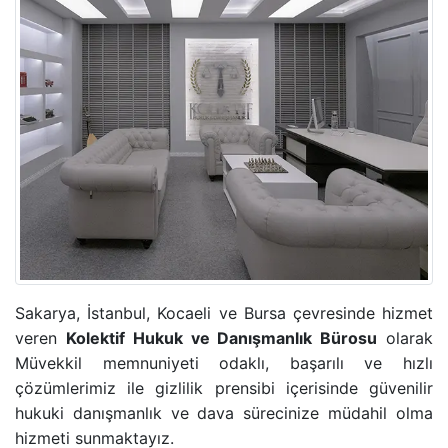
ADLI KONTROL TEDBIRI
HIRSIZLIK SUÇU
KONUT DOKUNULMAZLIĞININ IHLALI SUÇU
KOVUŞTURMAYA YER OLMADIĞINA DAIR KARAR
ÖZEL HAYATIN GIZLILIĞI SUÇU
CINSEL TACIZ SUÇU
Sakarya, İstanbul, Kocaeli ve Bursa çevresinde hizmet
TASARRUFUN IPTALI DAVASI
veren
Kolektif Hukuk ve Danışmanlık Bürosu
olarak
Müvekkil memnuniyeti odaklı, başarılı ve hızlı
çözümlerimiz ile gizlilik prensibi içerisinde güvenilir
YÜRÜTMENIN DURDURULMASI KARARI
hukuki danışmanlık ve dava sürecinize müdahil olma
hizmeti sunmaktayız.
HÜKMÜN AÇIKLANMASININ GERI BIRAKILMASI KA