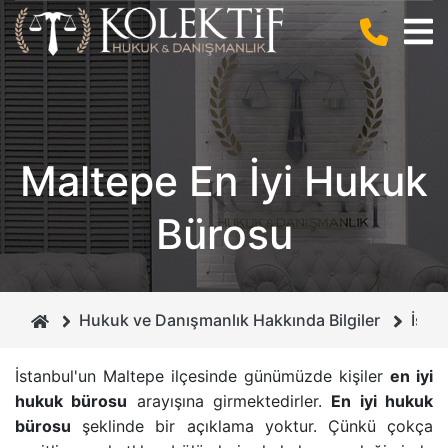
BIZ KIMIZ ?
CEZA HUKUKU
ANLAŞMALI BOŞANMA
KURUCUMUZ
BILIŞIM HUKUKU
BILIŞIM SUÇLARI
Maltepe En İyi Hukuk
MIRAS HUKUKU
DOLANDIRICILIK SUÇU
Bürosu
GAYRIMENKUL HUKUKU
CEZA MAHKEMELERI
BOŞANMA VE AILE HUKUKU
İHTIYATI HACIZ
Hukuk ve Danışmanlık Hakkında Bilgiler
İsta
İCRA VE İFLAS HUKUKU
İSIM VE SOYISIM DEĞIŞIKLIĞI DAVASI
İstanbul'un Maltepe ilçesinde günümüzde kişiler
en iyi
hukuk bürosu
arayışına girmektedirler.
En iyi hukuk
BORÇLAR HUKUKU
ÇEKIŞMELI BOŞANMA DAVASI
bürosu
şeklinde bir açıklama yoktur. Çünkü çokça