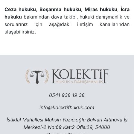
Ceza hukuku
,
Boşanma hukuku
,
Miras hukuku
,
İcra
TRAFIK CEZASINA ITIRAZ SÜRECI
hukuku
bakımından dava takibi, hukuki danışmanlık ve
sorularınız için aşağıdaki iletişim kanallarından
TAŞINMAZ ALMAK SURETIYLE TÜRK VATANDAŞLIĞ
ulaşabilirsiniz.
YARGILANMANIN YENILENMESI DAVASI
MURIS MUVAZAASI NEDENIYLE TAPU IPTAL VE TE
0541 938 19 38
info@kolektifhukuk.com
İstiklal Mahallesi Muhsin Yazıcıoğlu Bulvarı Altınova İş
Merkezi-2 No:69 Kat:2 Ofis:29, 54000