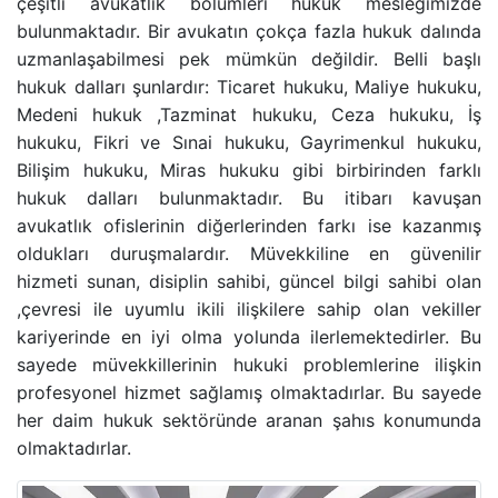
çeşitli avukatlık bölümleri hukuk mesleğimizde
BANKA HESABINA KONULAN BLOKENIN KALDIRIL
bulunmaktadır. Bir avukatın çokça fazla hukuk dalında
uzmanlaşabilmesi pek mümkün değildir. Belli başlı
hukuk dalları şunlardır:
Ticaret hukuku, Maliye hukuku,
GAYRIMENKUL AVUKATI
Medeni hukuk ,Tazminat hukuku, Ceza hukuku, İş
hukuku, Fikri ve Sınai hukuku, Gayrimenkul hukuku,
HAKARET SUÇU
Bilişim hukuku, Miras hukuku
gibi birbirinden farklı
hukuk dalları bulunmaktadır. Bu itibarı kavuşan
İZALE-I ŞUYU DAVASI
avukatlık ofislerinin diğerlerinden farkı ise kazanmış
oldukları duruşmalardır. Müvekkiline en güvenilir
TAŞINMAZ SATIŞ VAADI SÖZLEŞMESI
hizmeti sunan,
disiplin sahibi, güncel bilgi sahibi olan
,çevresi ile uyumlu ikili ilişkilere sahip
olan vekiller
ECRIMISIL DAVASI
kariyerinde en iyi olma yolunda ilerlemektedirler. Bu
sayede müvekkillerinin hukuki problemlerine ilişkin
KASTEN YARALAMA SUÇU
profesyonel hizmet sağlamış olmaktadırlar. Bu sayede
her daim hukuk sektöründe aranan şahıs konumunda
olmaktadırlar.
UYUŞTURUCU TICARETI DAVASI