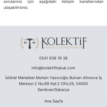
sorularınız için aşağıdaki iletişim kanallarından
ulaşabilirsiniz.
TRAFIK CEZASINA ITIRAZ SÜRECI
TAŞINMAZ ALMAK SURETIYLE TÜRK VATANDAŞLIĞ
YARGILANMANIN YENILENMESI DAVASI
MURIS MUVAZAASI NEDENIYLE TAPU IPTAL VE TE
0541 938 19 38
info@kolektifhukuk.com
İstiklal Mahallesi Muhsin Yazıcıoğlu Bulvarı Altınova İş
Merkezi-2 No:69 Kat:2 Ofis:29, 54000
Serdivan/Sakarya
Ana Sayfa