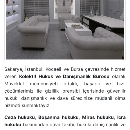
ADLI KONTROL TEDBIRI
HIRSIZLIK SUÇU
KONUT DOKUNULMAZLIĞININ IHLALI SUÇU
KOVUŞTURMAYA YER OLMADIĞINA DAIR KARAR
ÖZEL HAYATIN GIZLILIĞI SUÇU
Sakarya, İstanbul, Kocaeli ve Bursa çevresinde hizmet
veren
Kolektif Hukuk ve Danışmanlık Bürosu
olarak
CINSEL TACIZ SUÇU
Müvekkil memnuniyeti odaklı, başarılı ve hızlı
çözümlerimiz ile gizlilik prensibi içerisinde güvenilir
TASARRUFUN IPTALI DAVASI
hukuki danışmanlık ve dava sürecinize müdahil olma
hizmeti sunmaktayız.
YÜRÜTMENIN DURDURULMASI KARARI
Ceza hukuku
,
Boşanma hukuku
,
Miras hukuku
,
İcra
hukuku
bakımından dava takibi, hukuki danışmanlık ve
HÜKMÜN AÇIKLANMASININ GERI BIRAKILMASI KA