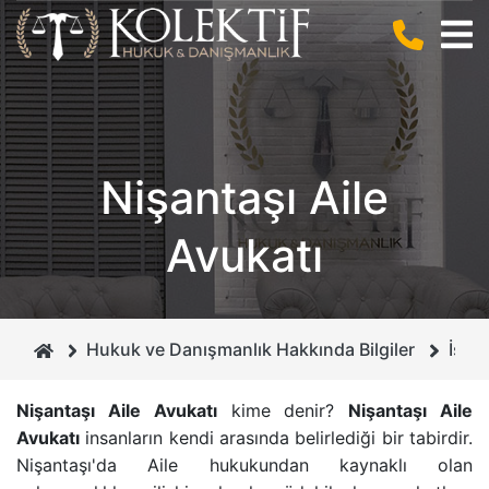
BIZ KIMIZ ?
CEZA HUKUKU
ANLAŞMALI BOŞANMA
KURUCUMUZ
BILIŞIM HUKUKU
BILIŞIM SUÇLARI
Nişantaşı Aile
MIRAS HUKUKU
DOLANDIRICILIK SUÇU
Avukatı
GAYRIMENKUL HUKUKU
CEZA MAHKEMELERI
BOŞANMA VE AILE HUKUKU
İHTIYATI HACIZ
Hukuk ve Danışmanlık Hakkında Bilgiler
İsta
İCRA VE İFLAS HUKUKU
İSIM VE SOYISIM DEĞIŞIKLIĞI DAVASI
Nişantaşı Aile Avukatı
kime denir?
Nişantaşı Aile
Avukatı
insanların kendi arasında belirlediği bir tabirdir.
BORÇLAR HUKUKU
ÇEKIŞMELI BOŞANMA DAVASI
Nişantaşı'da
Aile hukukundan
kaynaklı olan