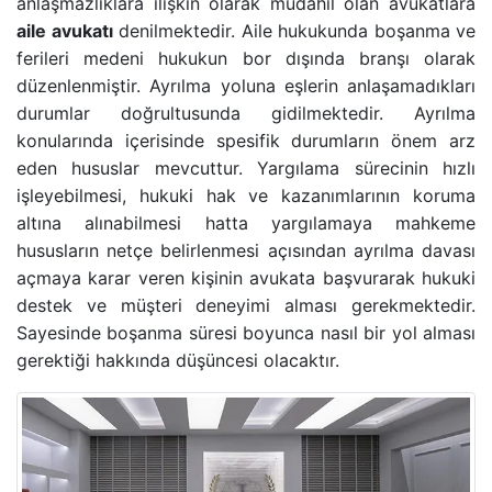
anlaşmazlıklara ilişkin olarak müdahil olan avukatlara
BANKA HESABINA KONULAN BLOKENIN KALDIRIL
aile avukatı
denilmektedir.
Aile hukukunda boşanma ve
ferileri
medeni hukukun bor dışında branşı olarak
düzenlenmiştir. Ayrılma yoluna eşlerin anlaşamadıkları
GAYRIMENKUL AVUKATI
durumlar doğrultusunda gidilmektedir. Ayrılma
konularında içerisinde spesifik durumların önem arz
HAKARET SUÇU
eden hususlar mevcuttur. Yargılama sürecinin hızlı
işleyebilmesi, hukuki hak ve kazanımlarının koruma
İZALE-I ŞUYU DAVASI
altına alınabilmesi hatta yargılamaya mahkeme
hususların netçe belirlenmesi açısından ayrılma davası
TAŞINMAZ SATIŞ VAADI SÖZLEŞMESI
açmaya karar veren kişinin avukata başvurarak hukuki
destek ve müşteri deneyimi alması gerekmektedir.
ECRIMISIL DAVASI
Sayesinde boşanma süresi boyunca nasıl bir yol alması
gerektiği hakkında düşüncesi olacaktır.
KASTEN YARALAMA SUÇU
UYUŞTURUCU TICARETI DAVASI