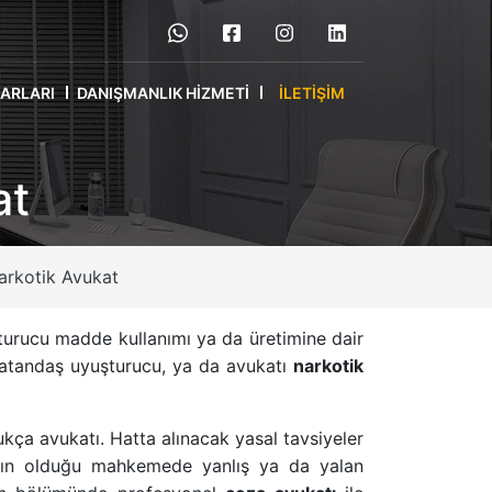
RARLARI
DANIŞMANLIK HIZMETI
İLETIŞIM
at
arkotik Avukat
turucu madde kullanımı ya da üretimine dair
vatandaş uyuşturucu, ya da avukatı
narkotik
kça avukatı. Hatta alınacak yasal tavsiyeler
anın olduğu mahkemede yanlış ya da yalan