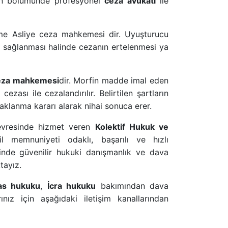
den bölümünde profesyonel
ceza avukatı
ile
e Asliye ceza mahkemesi
dir. Uyuşturucu
arın sağlanması halinde cezanın ertelenmesi ya
eza mahkemesi
dir. Morfin madde imal eden
zası ile cezalandırılır. Belirtilen şartların
aklanma kararı alarak nihai sonuca erer.
çevresinde hizmet veren
Kolektif Hukuk ve
 memnuniyeti odaklı, başarılı ve hızlı
isinde güvenilir hukuki danışmanlık ve dava
tayız.
as hukuku
,
İcra hukuku
bakımından dava
ınız için aşağıdaki iletişim kanallarından