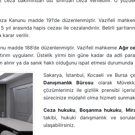
ız ceza bakımından üst sınırdan ceza verilebilir. O yüz
eza Kanunu madde 191’de
düzenlenmiştir. Vazifeli
mahkem
e 5 yıl arasında hapis cezası
ile cezalandırılır. Belirli şartl
karar verilir.
unu madde 188’de
düzenlenmiştir. Vazifeli mahkeme
Ağır c
ırım uygulanır. Üstelik yirmi bin güne kadar da adli para ce
an alınır ya da sanık haklı olduğunu ispat etmesi durumunda 
Sakarya, İstanbul, Kocaeli ve Bursa 
Danışmanlık Bürosu
olarak Müvekkil
çözümlerimiz ile gizlilik prensibi içer
sürecinize müdahil olma hizmeti sunmak
Ceza hukuku
,
Boşanma hukuku
,
Mir
takibi, hukuki danışmanlık ve sorular
ulaşabilirsiniz.