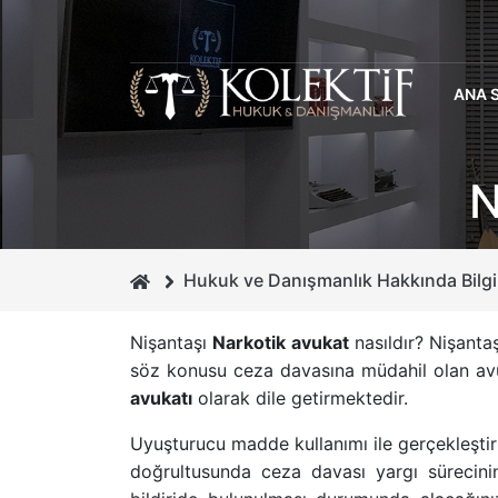
ANA 
N
Hukuk ve Danışmanlık Hakkında Bilgi
Nişantaşı
Narkotik avukat
nasıldır? Nişanta
söz konusu ceza davasına müdahil olan avu
avukatı
olarak dile getirmektedir.
Uyuşturucu madde kullanımı ile gerçekleştir
doğrultusunda
ceza davası yargı süreci
ni