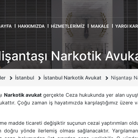
SAYFA
HAKKIMIZDA
HIZMETLERIMIZ
MAKALE
YARGI KA
işantaşı Narkotik Avuk
ler
İstanbul
İstanbul Narkotik Avukat
Nişantaşı N
şı
Narkotik avukat
gerçekte
Ceza hukuku
nda yer alan uyuş
kattır. Çoğu zaman iş hayatımızda karşılaştığımız üzere 
me madde ticareti değişiktir suçunun cezai yaptırımları oldu
n doğru yönde ilerlemiş olması sağlanacaktır. Yargılam