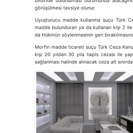
bildiride bulunulması durumunda alacağın
görüşülmesi tavsiye olunur.
Uyuşturucu madde kullanma suçu
Türk C
madde bulunduran ya da kullanan kişi
2 il
da Hükmün söylenmesinin geri bırakılmasına 
Morfin madde ticareti suçu
Türk Ceza Kan
kişi
20 yıldan 30 yıla hapis cezası
ile yapt
sağlanması halinde alınacak ceza alt sınırd