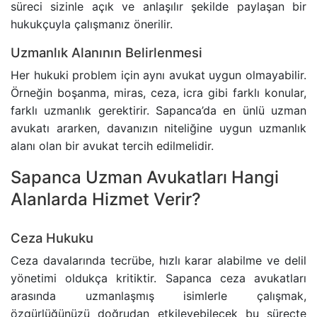
süreci sizinle açık ve anlaşılır şekilde paylaşan bir
hukukçuyla çalışmanız önerilir.
TRAFIK CEZASINA ITIRAZ SÜRECI
Uzmanlık Alanının Belirlenmesi
TAŞINMAZ ALMAK SURETIYLE TÜRK VATANDAŞLIĞ
Her hukuki problem için aynı avukat uygun olmayabilir.
Örneğin boşanma, miras, ceza, icra gibi farklı konular,
farklı uzmanlık gerektirir. Sapanca’da en ünlü uzman
YARGILANMANIN YENILENMESI DAVASI
avukatı ararken, davanızın niteliğine uygun uzmanlık
alanı olan bir avukat tercih edilmelidir.
MURIS MUVAZAASI NEDENIYLE TAPU IPTAL VE TE
Sapanca Uzman Avukatları Hangi
Alanlarda Hizmet Verir?
Ceza Hukuku
Ceza davalarında tecrübe, hızlı karar alabilme ve delil
yönetimi oldukça kritiktir. Sapanca ceza avukatları
arasında uzmanlaşmış isimlerle çalışmak,
özgürlüğünüzü doğrudan etkileyebilecek bu süreçte