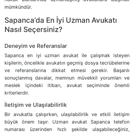
ADLI KONTROL TEDBIRI
mümkündür.
Sapanca’da En İyi Uzman Avukatı
HIRSIZLIK SUÇU
Nasıl Seçersiniz?
KONUT DOKUNULMAZLIĞININ IHLALI SUÇU
Deneyim ve Referanslar
KOVUŞTURMAYA YER OLMADIĞINA DAIR KARAR
Sapanca en iyi uzman avukat ile çalışmak isteyen
kişilerin, öncelikle avukatın geçmiş dosya tecrübelerine
ÖZEL HAYATIN GIZLILIĞI SUÇU
ve referanslarına dikkat etmesi gerekir. Başarılı
sonuçlanmış davalar, memnun müvekkil yorumları ve
CINSEL TACIZ SUÇU
meslek içindeki itibarı, avukat seçiminde önemli
kriterlerdir.
TASARRUFUN IPTALI DAVASI
İletişim ve Ulaşılabilirlik
Bir avukatla çalışırken, ulaşılabilirlik ve etkili iletişim
YÜRÜTMENIN DURDURULMASI KARARI
büyük önem taşır. Uzman avukat Sapanca telefon
numarası üzerinden hızlı şekilde ulaşabileceğiniz,
HÜKMÜN AÇIKLANMASININ GERI BIRAKILMASI KA