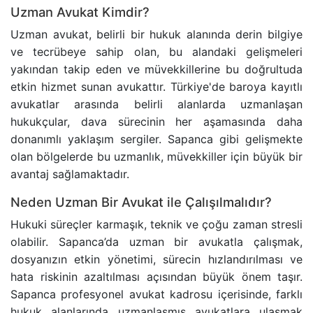
Uzman Avukat Kimdir?
BANKA HESABINA KONULAN BLOKENIN KALDIRIL
Uzman avukat, belirli bir hukuk alanında derin bilgiye
ve tecrübeye sahip olan, bu alandaki gelişmeleri
GAYRIMENKUL AVUKATI
yakından takip eden ve müvekkillerine bu doğrultuda
etkin hizmet sunan avukattır. Türkiye'de baroya kayıtlı
HAKARET SUÇU
avukatlar arasında belirli alanlarda uzmanlaşan
hukukçular, dava sürecinin her aşamasında daha
İZALE-I ŞUYU DAVASI
donanımlı yaklaşım sergiler. Sapanca gibi gelişmekte
olan bölgelerde bu uzmanlık, müvekkiller için büyük bir
TAŞINMAZ SATIŞ VAADI SÖZLEŞMESI
avantaj sağlamaktadır.
Neden Uzman Bir Avukat ile Çalışılmalıdır?
ECRIMISIL DAVASI
Hukuki süreçler karmaşık, teknik ve çoğu zaman stresli
olabilir. Sapanca’da uzman bir avukatla çalışmak,
KASTEN YARALAMA SUÇU
dosyanızın etkin yönetimi, sürecin hızlandırılması ve
hata riskinin azaltılması açısından büyük önem taşır.
UYUŞTURUCU TICARETI DAVASI
Sapanca profesyonel avukat kadrosu içerisinde, farklı
hukuk alanlarında uzmanlaşmış avukatlara ulaşmak