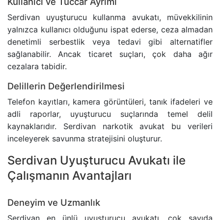
Kullanıcı ve Tüccar Ayrımı
ADLI KONTROL TEDBIRI
Serdivan uyuşturucu kullanma avukatı, müvekkilinin
yalnızca kullanıcı olduğunu ispat ederse, ceza almadan
HIRSIZLIK SUÇU
denetimli serbestlik veya tedavi gibi alternatifler
sağlanabilir. Ancak ticaret suçları, çok daha ağır
KONUT DOKUNULMAZLIĞININ IHLALI SUÇU
cezalara tabidir.
KOVUŞTURMAYA YER OLMADIĞINA DAIR KARAR
Delillerin Değerlendirilmesi
Telefon kayıtları, kamera görüntüleri, tanık ifadeleri ve
ÖZEL HAYATIN GIZLILIĞI SUÇU
adli raporlar, uyuşturucu suçlarında temel delil
kaynaklarıdır. Serdivan narkotik avukat bu verileri
CINSEL TACIZ SUÇU
inceleyerek savunma stratejisini oluşturur.
Serdivan Uyuşturucu Avukatı ile
TASARRUFUN IPTALI DAVASI
Çalışmanın Avantajları
YÜRÜTMENIN DURDURULMASI KARARI
Deneyim ve Uzmanlık
HÜKMÜN AÇIKLANMASININ GERI BIRAKILMASI KA
Serdivan en ünlü uyuşturucu avukatı, çok sayıda