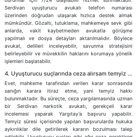
durumlar için 7/24 ulaşılabilir hizmet sunmaktadır.
Serdivan uyuşturucu avukatı telefon numarası
üzerinden doğrudan ulaşarak hızlıca destek almak
mümkündür. Gözaltı, tutuklama, mahkemeye sevk gibi
anlarda, vakit kaybetmeden avukatla görüşme
yapılmalı ve dosya detayları aktarılmalıdır. Böylece
avukat, delilleri inceleyebilir, savunma stratejisini
belirleyebilir ve müvekkilin haklarını korumaya yönelik
işlemleri başlatabilir.
4. Uyuşturucu suçlarında ceza alırsam temyiz hakkım var mı?
Evet, mahkeme tarafından verilen karar sonrasında
sanığın karara itiraz etme, yani temyiz hakkı
bulunmaktadır. Bu süreçte, ceza yargılamasında uzman
bir Serdivan narkotik avukatı, gerekçeli karar
incelemesi yaparak Yargıtay’a başvuru yapabilir.
Temyiz süresi içerisinde yapılan başvurularda hukuka
aykırılıklar dile getirilerek kararın bozulması talep
edilebilir. Uyuşturucu suçları gibi ağır ceza gerektiren