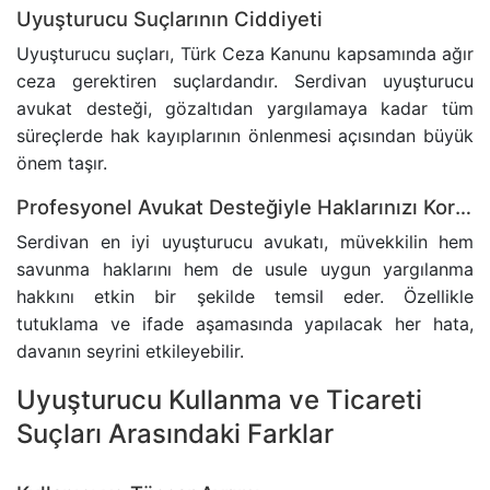
Uyuşturucu Suçlarının Ciddiyeti
BANKA HESABINA KONULAN BLOKENIN KALDIRIL
Uyuşturucu suçları, Türk Ceza Kanunu kapsamında ağır
ceza gerektiren suçlardandır. Serdivan uyuşturucu
GAYRIMENKUL AVUKATI
avukat desteği, gözaltıdan yargılamaya kadar tüm
süreçlerde hak kayıplarının önlenmesi açısından büyük
HAKARET SUÇU
önem taşır.
Profesyonel Avukat Desteğiyle Haklarınızı Korumak
İZALE-I ŞUYU DAVASI
Serdivan en iyi uyuşturucu avukatı, müvekkilin hem
TAŞINMAZ SATIŞ VAADI SÖZLEŞMESI
savunma haklarını hem de usule uygun yargılanma
hakkını etkin bir şekilde temsil eder. Özellikle
tutuklama ve ifade aşamasında yapılacak her hata,
ECRIMISIL DAVASI
davanın seyrini etkileyebilir.
KASTEN YARALAMA SUÇU
Uyuşturucu Kullanma ve Ticareti
Suçları Arasındaki Farklar
UYUŞTURUCU TICARETI DAVASI