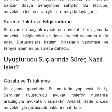
benzer dosya deneyimine sahiptir. Bu tecrübe,
müvekkilin lehine stratejiler üretmeyi kolaylaştırır.
TRAFIK CEZASINA ITIRAZ SÜRECI
Sürecin Takibi ve Bilgilendirme
TAŞINMAZ ALMAK SURETIYLE TÜRK VATANDAŞLIĞ
Serdivan en başarılı uyuşturucu avukatı, her aşamada
müvekkili bilgilendirir ve dava sürecini yakından takip
YARGILANMANIN YENILENMESI DAVASI
eder. Duruşmalara katılım, itirazların yapılması ve
temyiz işlemleri bu sürece dahildir.
MURIS MUVAZAASI NEDENIYLE TAPU IPTAL VE TE
Uyuşturucu Suçlarında Süreç Nasıl
İşler?
Gözaltı ve Tutuklama
İlk aşama gözaltıdır. Bu noktada yapılacak ilk iş,
Serdivan uyuşturucu avukatı telefon numarası
aracılığıyla avukata ulaşmaktır. Avukat, ifade öncesi
müvekkiliyle görüşerek haklarını hatırlatır.