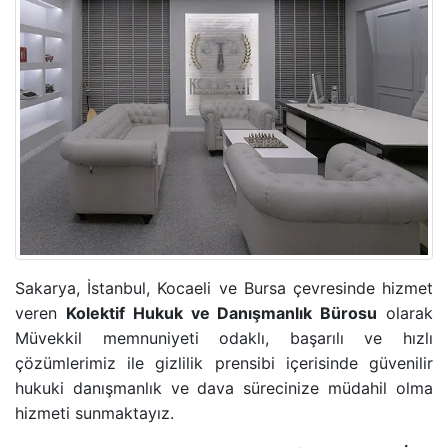
ADLI KONTROL TEDBIRI
HIRSIZLIK SUÇU
KONUT DOKUNULMAZLIĞININ IHLALI SUÇU
KOVUŞTURMAYA YER OLMADIĞINA DAIR KARAR
ÖZEL HAYATIN GIZLILIĞI SUÇU
CINSEL TACIZ SUÇU
Sakarya, İstanbul, Kocaeli ve Bursa çevresinde hizmet
veren
Kolektif Hukuk ve Danışmanlık Bürosu
olarak
TASARRUFUN IPTALI DAVASI
Müvekkil memnuniyeti odaklı, başarılı ve hızlı
çözümlerimiz ile gizlilik prensibi içerisinde güvenilir
hukuki danışmanlık ve dava sürecinize müdahil olma
YÜRÜTMENIN DURDURULMASI KARARI
hizmeti sunmaktayız.
HÜKMÜN AÇIKLANMASININ GERI BIRAKILMASI KA