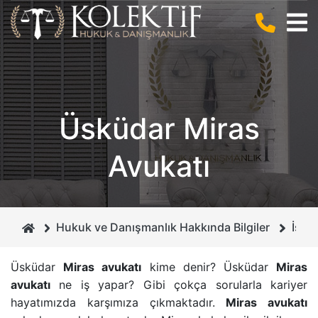
BIZ KIMIZ ?
CEZA HUKUKU
ANLAŞMALI BOŞANMA
KURUCUMUZ
BILIŞIM HUKUKU
BILIŞIM SUÇLARI
Üsküdar Miras
MIRAS HUKUKU
DOLANDIRICILIK SUÇU
Avukatı
GAYRIMENKUL HUKUKU
CEZA MAHKEMELERI
BOŞANMA VE AILE HUKUKU
İHTIYATI HACIZ
Hukuk ve Danışmanlık Hakkında Bilgiler
İsta
İCRA VE İFLAS HUKUKU
İSIM VE SOYISIM DEĞIŞIKLIĞI DAVASI
Üsküdar
Miras avukatı
kime denir? Üsküdar
Miras
avukatı
ne iş yapar? Gibi çokça sorularla kariyer
BORÇLAR HUKUKU
ÇEKIŞMELI BOŞANMA DAVASI
hayatımızda karşımıza çıkmaktadır.
Miras avukatı