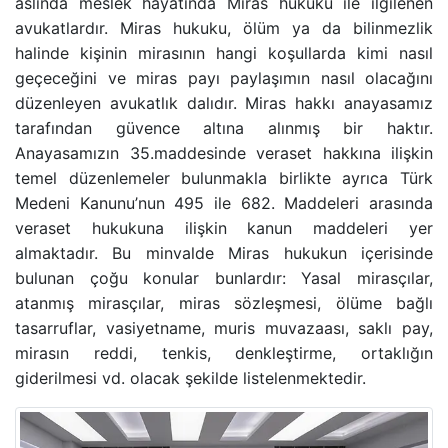
aslında meslek hayatında
Miras hukuku
ile ilgilenen
BANKA HESABINA KONULAN BLOKENIN KALDIRIL
avukatlardır.
Miras hukuku
, ölüm ya da bilinmezlik
halinde kişinin mirasının hangi koşullarda kimi nasıl
geçeceğini ve miras payı paylaşımın nasıl olacağını
GAYRIMENKUL AVUKATI
düzenleyen avukatlık dalıdır. Miras hakkı anayasamız
tarafından güvence altına alınmış bir haktır.
HAKARET SUÇU
Anayasamızın 35.maddesinde veraset hakkına ilişkin
temel düzenlemeler bulunmakla birlikte ayrıca Türk
İZALE-I ŞUYU DAVASI
Medeni Kanunu’nun 495 ile 682. Maddeleri arasında
veraset hukukuna ilişkin kanun maddeleri yer
TAŞINMAZ SATIŞ VAADI SÖZLEŞMESI
almaktadır. Bu minvalde
Miras hukukun
içerisinde
bulunan çoğu konular bunlardır:
Yasal mirasçılar
,
ECRIMISIL DAVASI
atanmış mirasçılar
,
miras sözleşmesi
,
ölüme bağlı
tasarruflar
,
vasiyetname
,
muris muvazaası
,
saklı pay
,
KASTEN YARALAMA SUÇU
mirasın reddi
,
tenkis
,
denkleştirme
,
ortaklığın
giderilmesi
vd. olacak şekilde listelenmektedir.
UYUŞTURUCU TICARETI DAVASI