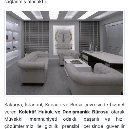
sağlanmış olacaktır.
ADLI KONTROL TEDBIRI
HIRSIZLIK SUÇU
KONUT DOKUNULMAZLIĞININ IHLALI SUÇU
KOVUŞTURMAYA YER OLMADIĞINA DAIR KARAR
ÖZEL HAYATIN GIZLILIĞI SUÇU
CINSEL TACIZ SUÇU
TASARRUFUN IPTALI DAVASI
Sakarya, İstanbul, Kocaeli ve Bursa çevresinde hizmet
veren
Kolektif Hukuk ve Danışmanlık Bürosu
olarak
YÜRÜTMENIN DURDURULMASI KARARI
Müvekkil memnuniyeti odaklı, başarılı ve hızlı
çözümlerimiz ile gizlilik prensibi içerisinde güvenilir
HÜKMÜN AÇIKLANMASININ GERI BIRAKILMASI KA