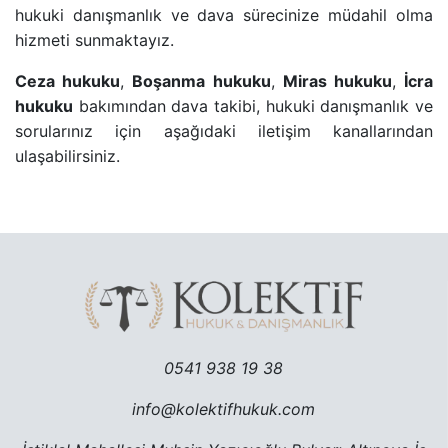
hukuki danışmanlık ve dava sürecinize müdahil olma
hizmeti sunmaktayız.
TRAFIK CEZASINA ITIRAZ SÜRECI
Ceza hukuku
,
Boşanma hukuku
,
Miras hukuku
,
İcra
TAŞINMAZ ALMAK SURETIYLE TÜRK VATANDAŞLIĞ
hukuku
bakımından dava takibi, hukuki danışmanlık ve
sorularınız için aşağıdaki iletişim kanallarından
ulaşabilirsiniz.
YARGILANMANIN YENILENMESI DAVASI
MURIS MUVAZAASI NEDENIYLE TAPU IPTAL VE TE
0541 938 19 38
info@kolektifhukuk.com