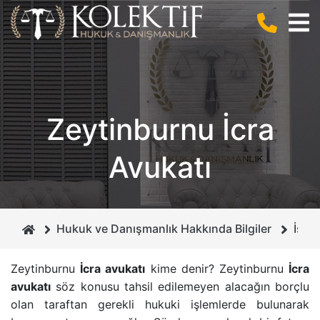
BIZ KIMIZ ?
CEZA HUKUKU
ANLAŞMALI BOŞANMA
KURUCUMUZ
BILIŞIM HUKUKU
BILIŞIM SUÇLARI
Zeytinburnu İcra
MIRAS HUKUKU
DOLANDIRICILIK SUÇU
Avukatı
GAYRIMENKUL HUKUKU
CEZA MAHKEMELERI
BOŞANMA VE AILE HUKUKU
İHTIYATI HACIZ
Hukuk ve Danışmanlık Hakkında Bilgiler
İsta
İCRA VE İFLAS HUKUKU
İSIM VE SOYISIM DEĞIŞIKLIĞI DAVASI
Zeytinburnu
İcra avukatı
kime denir? Zeytinburnu
İcra
avukatı
söz konusu tahsil edilemeyen alacağın borçlu
BORÇLAR HUKUKU
ÇEKIŞMELI BOŞANMA DAVASI
olan taraftan gerekli hukuki işlemlerde bulunarak