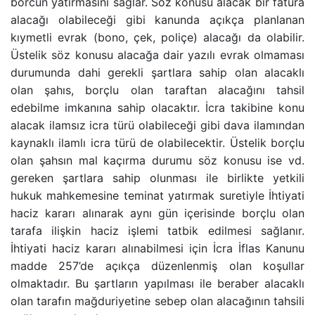
borcun yatırmasını sağlar. Söz konusu alacak bir fatura
BANKA HESABINA KONULAN BLOKENIN KALDIRIL
alacağı olabileceği gibi kanunda açıkça planlanan
kıymetli evrak (bono, çek, poliçe) alacağı da olabilir.
Üstelik söz konusu alacağa dair yazılı evrak olmaması
GAYRIMENKUL AVUKATI
durumunda dahi gerekli şartlara sahip olan alacaklı
olan şahıs, borçlu olan taraftan alacağını tahsil
HAKARET SUÇU
edebilme imkanına sahip olacaktır.
İcra takibine
konu
alacak
ilamsız icra türü
olabileceği gibi dava ilamından
İZALE-I ŞUYU DAVASI
kaynaklı
ilamlı icra
türü de olabilecektir. Üstelik borçlu
olan şahsın
mal kaçırma
durumu söz konusu ise vd.
TAŞINMAZ SATIŞ VAADI SÖZLEŞMESI
gereken şartlara sahip olunması ile birlikte yetkili
hukuk mahkemesine
teminat yatırmak suretiyle İhtiyati
ECRIMISIL DAVASI
haciz kararı
alınarak aynı gün içerisinde borçlu olan
tarafa ilişkin
haciz işlemi
tatbik edilmesi sağlanır.
KASTEN YARALAMA SUÇU
İhtiyati haciz kararı
alınabilmesi için
İcra İflas Kanunu
madde 257’de
açıkça düzenlenmiş olan koşullar
olmaktadır. Bu şartların yapılması ile beraber alacaklı
UYUŞTURUCU TICARETI DAVASI
olan tarafın mağduriyetine sebep olan alacağının tahsili