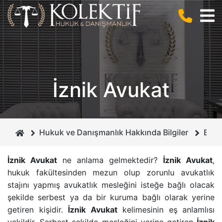
BIZ KIMIZ ?
CEZA HUKUKU
ANLAŞMALI BOŞANMA
KURUCUMUZ
BILIŞIM HUKUKU
BILIŞIM SUÇLARI
İznik Avukat
MIRAS HUKUKU
DOLANDIRICILIK SUÇU
GAYRIMENKUL HUKUKU
CEZA MAHKEMELERI
Hukuk ve Danışmanlık Hakkında Bilgiler
Burs
BOŞANMA VE AILE HUKUKU
İHTIYATI HACIZ
İznik Avukat
ne anlama gelmektedir?
İznik Avukat
,
hukuk fakültesinden mezun olup zorunlu avukatlık
İCRA VE İFLAS HUKUKU
İSIM VE SOYISIM DEĞIŞIKLIĞI DAVASI
stajını yapmış avukatlık mesleğini isteğe bağlı olacak
şekilde serbest ya da bir kuruma bağlı olarak yerine
BORÇLAR HUKUKU
ÇEKIŞMELI BOŞANMA DAVASI
getiren kişidir.
İznik Avukat
kelimesinin eş anlamlısı