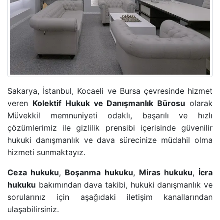
ADLI KONTROL TEDBIRI
HIRSIZLIK SUÇU
KONUT DOKUNULMAZLIĞININ IHLALI SUÇU
KOVUŞTURMAYA YER OLMADIĞINA DAIR KARAR
Sakarya, İstanbul, Kocaeli ve Bursa çevresinde hizmet
veren
Kolektif Hukuk ve Danışmanlık Bürosu
olarak
ÖZEL HAYATIN GIZLILIĞI SUÇU
Müvekkil memnuniyeti odaklı, başarılı ve hızlı
çözümlerimiz ile gizlilik prensibi içerisinde güvenilir
CINSEL TACIZ SUÇU
hukuki danışmanlık ve dava sürecinize müdahil olma
hizmeti sunmaktayız.
TASARRUFUN IPTALI DAVASI
Ceza hukuku
,
Boşanma hukuku
,
Miras hukuku
,
İcra
hukuku
bakımından dava takibi, hukuki danışmanlık ve
YÜRÜTMENIN DURDURULMASI KARARI
sorularınız için aşağıdaki iletişim kanallarından
ulaşabilirsiniz.
HÜKMÜN AÇIKLANMASININ GERI BIRAKILMASI KA