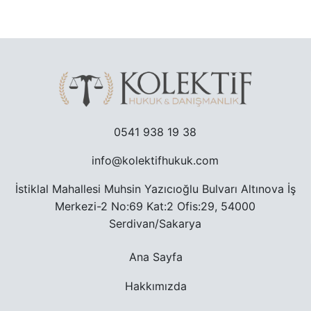
TRAFIK CEZASINA ITIRAZ SÜRECI
TAŞINMAZ ALMAK SURETIYLE TÜRK VATANDAŞLIĞ
YARGILANMANIN YENILENMESI DAVASI
0541 938 19 38
MURIS MUVAZAASI NEDENIYLE TAPU IPTAL VE TE
info@kolektifhukuk.com
İstiklal Mahallesi Muhsin Yazıcıoğlu Bulvarı Altınova İş
Merkezi-2 No:69 Kat:2 Ofis:29, 54000
Serdivan/Sakarya
Ana Sayfa
Hakkımızda