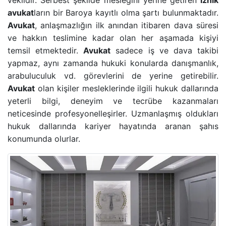
vekildir
. Serbest şekilde mesleğini yerine getiren
İznik
avukat
ların bir
Baroya
kayıtlı olma şartı bulunmaktadır.
BANKA HESABINA KONULAN BLOKENIN KALDIRIL
Avukat
, anlaşmazlığın ilk anından itibaren dava süresi
ve hakkın teslimine kadar olan her aşamada kişiyi
GAYRIMENKUL AVUKATI
temsil etmektedir.
Avukat
sadece iş ve dava takibi
yapmaz, aynı zamanda hukuki konularda danışmanlık,
HAKARET SUÇU
arabuluculuk vd. görevlerini de yerine getirebilir.
Avukat
olan kişiler mesleklerinde ilgili hukuk dallarında
İZALE-I ŞUYU DAVASI
yeterli bilgi, deneyim ve tecrübe kazanmaları
neticesinde profesyonelleşirler. Uzmanlaşmış oldukları
TAŞINMAZ SATIŞ VAADI SÖZLEŞMESI
hukuk dallarında kariyer hayatında aranan şahıs
konumunda olurlar.
ECRIMISIL DAVASI
KASTEN YARALAMA SUÇU
UYUŞTURUCU TICARETI DAVASI