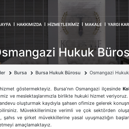
SAYFA
HAKKIMIZDA
HIZMETLERIMIZ
MAKALE
YARGI KA
smangazi Hukuk Büro
ler
Bursa
Bursa Hukuk Bürosu
Osmangazi Hukuk
hizmet göstermekteyiz. Bursa'nın Osmangazi ilçesinde
Ko
z ve meslektaşlarımızla birlikte hukuki hizmet veriyoruz.
randevu oluşturmak kaydıyla şahsen ofimize gelerek konuşma
bilirsiniz. Müvekkillerimize verimli ve çok sektörden ol
, şahıs ve şirket müvekkillerine yasal uyuşmazlığın başl
 etmeyi amaçlamaktayız.