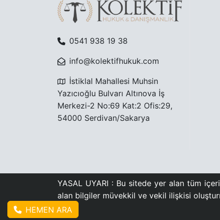
0541 938 19 38
info@kolektifhukuk.com
İstiklal Mahallesi Muhsin
Yazıcıoğlu Bulvarı Altınova İş
Merkezi-2 No:69 Kat:2 Ofis:29,
54000 Serdivan/Sakarya
YASAL UYARI : Bu sitede yer alan tüm içerik
alan bilgiler müvekkil ve vekil ilişkisi oluşt
HEMEN ARA