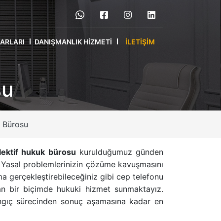
RARLARI
DANIŞMANLIK HIZMETI
İLETIŞIM
su
 Bürosu
lektif hukuk bürosu
kurulduğumuz günden
 Yasal problemlerinizin çözüme kavuşmasını
 gerçekleştirebileceğiniz gibi cep telefonu
uşan bir biçimde hukuki hizmet sunmaktayız.
angıç sürecinden sonuç aşamasına kadar en