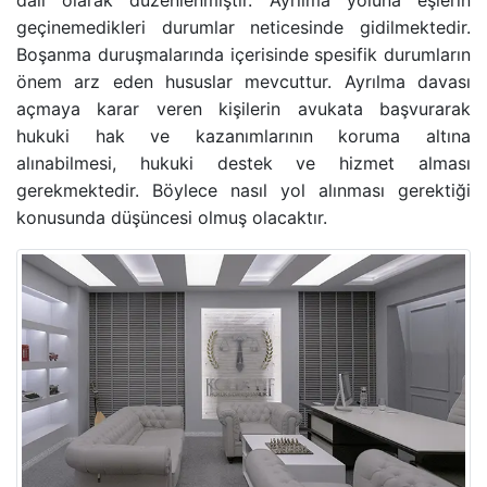
dalı olarak düzenlenmiştir. Ayrılma yoluna eşlerin
geçinemedikleri durumlar neticesinde gidilmektedir.
BANKA HESABINA KONULAN BLOKENIN KALDIRIL
Boşanma duruşmalarında içerisinde spesifik durumların
önem arz eden hususlar mevcuttur. Ayrılma davası
GAYRIMENKUL AVUKATI
açmaya karar veren kişilerin avukata başvurarak
hukuki hak ve kazanımlarının koruma altına
HAKARET SUÇU
alınabilmesi, hukuki destek ve hizmet alması
gerekmektedir. Böylece nasıl yol alınması gerektiği
İZALE-I ŞUYU DAVASI
konusunda düşüncesi olmuş olacaktır.
TAŞINMAZ SATIŞ VAADI SÖZLEŞMESI
ECRIMISIL DAVASI
KASTEN YARALAMA SUÇU
UYUŞTURUCU TICARETI DAVASI