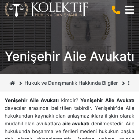
BIZ KIMIZ ?
CEZA HUKUKU
ANLAŞMALI BOŞANMA
KURUCUMUZ
BILIŞIM HUKUKU
BILIŞIM SUÇLARI
Yenişehir Aile Avukatı
MIRAS HUKUKU
DOLANDIRICILIK SUÇU
GAYRIMENKUL HUKUKU
CEZA MAHKEMELERI
Hukuk ve Danışmanlık Hakkında Bilgiler
Burs
BOŞANMA VE AILE HUKUKU
İHTIYATI HACIZ
Yenişehir Aile Avukatı
kimdir?
Yenişehir Aile Avukatı
davacılar arasında belirtilen tabirdir. Yenişehir'de
Aile
İCRA VE İFLAS HUKUKU
İSIM VE SOYISIM DEĞIŞIKLIĞI DAVASI
hukukundan
kaynaklı olan anlaşmazlıklara ilişkin olarak
müdahil olan avukatlara
aile avukatı
denilmektedir.
Aile
BORÇLAR HUKUKU
ÇEKIŞMELI BOŞANMA DAVASI
hukukunda boşanma ve ferileri
medeni hukukun başka