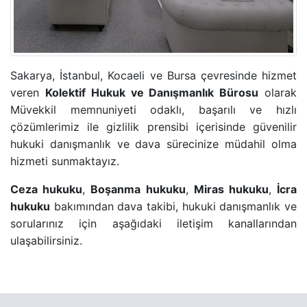
ADLI KONTROL TEDBIRI
HIRSIZLIK SUÇU
Sakarya, İstanbul, Kocaeli ve Bursa çevresinde hizmet
KONUT DOKUNULMAZLIĞININ IHLALI SUÇU
veren
Kolektif Hukuk ve Danışmanlık Bürosu
olarak
Müvekkil memnuniyeti odaklı, başarılı ve hızlı
KOVUŞTURMAYA YER OLMADIĞINA DAIR KARAR
çözümlerimiz ile gizlilik prensibi içerisinde güvenilir
hukuki danışmanlık ve dava sürecinize müdahil olma
ÖZEL HAYATIN GIZLILIĞI SUÇU
hizmeti sunmaktayız.
Ceza hukuku
,
Boşanma hukuku
,
Miras hukuku
,
İcra
CINSEL TACIZ SUÇU
hukuku
bakımından dava takibi, hukuki danışmanlık ve
sorularınız için aşağıdaki iletişim kanallarından
TASARRUFUN IPTALI DAVASI
ulaşabilirsiniz.
YÜRÜTMENIN DURDURULMASI KARARI
HÜKMÜN AÇIKLANMASININ GERI BIRAKILMASI KA