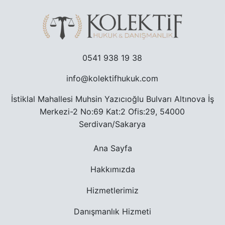
TRAFIK CEZASINA ITIRAZ SÜRECI
TAŞINMAZ ALMAK SURETIYLE TÜRK VATANDAŞLIĞ
0541 938 19 38
info@kolektifhukuk.com
YARGILANMANIN YENILENMESI DAVASI
İstiklal Mahallesi Muhsin Yazıcıoğlu Bulvarı Altınova İş
MURIS MUVAZAASI NEDENIYLE TAPU IPTAL VE TE
Merkezi-2 No:69 Kat:2 Ofis:29, 54000
Serdivan/Sakarya
Ana Sayfa
Hakkımızda
Hizmetlerimiz
Danışmanlık Hizmeti