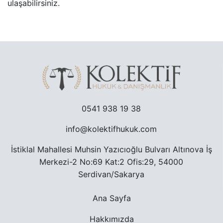
ulaşabilirsiniz.
TRAFIK CEZASINA ITIRAZ SÜRECI
TAŞINMAZ ALMAK SURETIYLE TÜRK VATANDAŞLIĞ
YARGILANMANIN YENILENMESI DAVASI
MURIS MUVAZAASI NEDENIYLE TAPU IPTAL VE TE
0541 938 19 38
info@kolektifhukuk.com
İstiklal Mahallesi Muhsin Yazıcıoğlu Bulvarı Altınova İş
Merkezi-2 No:69 Kat:2 Ofis:29, 54000
Serdivan/Sakarya
Ana Sayfa
Hakkımızda