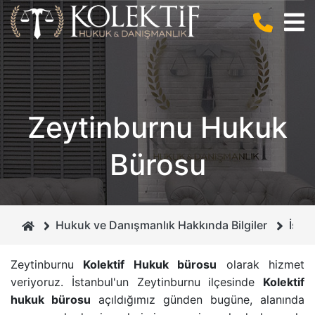
BIZ KIMIZ ?
CEZA HUKUKU
ANLAŞMALI BOŞANMA
KURUCUMUZ
BILIŞIM HUKUKU
BILIŞIM SUÇLARI
Zeytinburnu Hukuk
MIRAS HUKUKU
DOLANDIRICILIK SUÇU
Bürosu
GAYRIMENKUL HUKUKU
CEZA MAHKEMELERI
BOŞANMA VE AILE HUKUKU
İHTIYATI HACIZ
Hukuk ve Danışmanlık Hakkında Bilgiler
İsta
İCRA VE İFLAS HUKUKU
İSIM VE SOYISIM DEĞIŞIKLIĞI DAVASI
Zeytinburnu
Kolektif Hukuk bürosu
olarak hizmet
veriyoruz. İstanbul'un Zeytinburnu ilçesinde
Kolektif
BORÇLAR HUKUKU
ÇEKIŞMELI BOŞANMA DAVASI
hukuk bürosu
açıldığımız günden bugüne, alanında