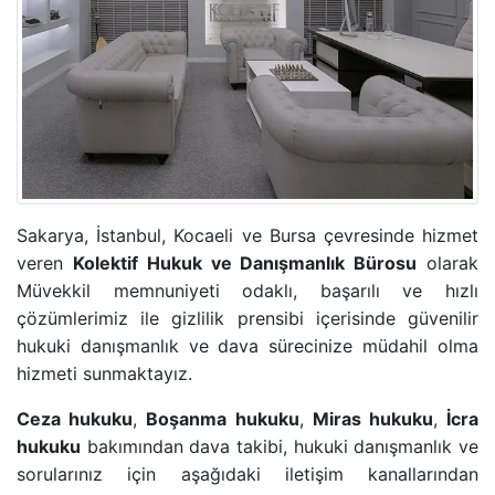
ADLI KONTROL TEDBIRI
HIRSIZLIK SUÇU
KONUT DOKUNULMAZLIĞININ IHLALI SUÇU
KOVUŞTURMAYA YER OLMADIĞINA DAIR KARAR
Sakarya, İstanbul, Kocaeli ve Bursa çevresinde hizmet
ÖZEL HAYATIN GIZLILIĞI SUÇU
veren
Kolektif Hukuk ve Danışmanlık Bürosu
olarak
Müvekkil memnuniyeti odaklı, başarılı ve hızlı
CINSEL TACIZ SUÇU
çözümlerimiz ile gizlilik prensibi içerisinde güvenilir
hukuki danışmanlık ve dava sürecinize müdahil olma
TASARRUFUN IPTALI DAVASI
hizmeti sunmaktayız.
Ceza hukuku
,
Boşanma hukuku
,
Miras hukuku
,
İcra
YÜRÜTMENIN DURDURULMASI KARARI
hukuku
bakımından dava takibi, hukuki danışmanlık ve
sorularınız için aşağıdaki iletişim kanallarından
HÜKMÜN AÇIKLANMASININ GERI BIRAKILMASI KA