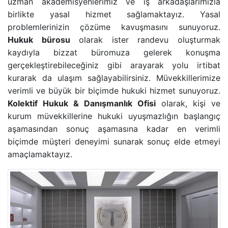
uzman akademisyenlerimiz ve iş arkadaşlarımızla
BANKA HESABINA KONULAN BLOKENIN KALDIRIL
birlikte yasal hizmet sağlamaktayız. Yasal
problemlerinizin çözüme kavuşmasını sunuyoruz.
Hukuk bürosu
olarak ister randevu oluşturmak
GAYRIMENKUL AVUKATI
kaydıyla bizzat büromuza gelerek konuşma
gerçekleştirebileceğiniz gibi arayarak yolu irtibat
HAKARET SUÇU
kurarak da ulaşım sağlayabilirsiniz. Müvekkillerimize
verimli ve büyük bir biçimde hukuki hizmet sunuyoruz.
İZALE-I ŞUYU DAVASI
Kolektif Hukuk & Danışmanlık Ofisi
olarak, kişi ve
kurum müvekkillerine hukuki uyuşmazlığın başlangıç
TAŞINMAZ SATIŞ VAADI SÖZLEŞMESI
aşamasından sonuç aşamasına kadar en verimli
biçimde müşteri deneyimi sunarak sonuç elde etmeyi
ECRIMISIL DAVASI
amaçlamaktayız.
KASTEN YARALAMA SUÇU
UYUŞTURUCU TICARETI DAVASI